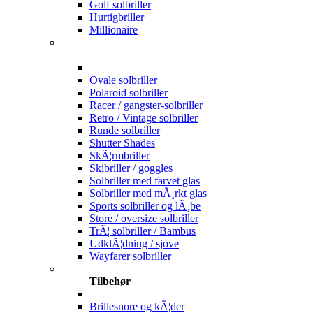
Golf solbriller
Hurtigbriller
Millionaire
Ovale solbriller
Polaroid solbriller
Racer / gangster-solbriller
Retro / Vintage solbriller
Runde solbriller
Shutter Shades
SkÃ¦rmbriller
Skibriller / goggles
Solbriller med farvet glas
Solbriller med mÃ¸rkt glas
Sports solbriller og lÃ¸be
Store / oversize solbriller
TrÃ¦ solbriller / Bambus
UdklÃ¦dning / sjove
Wayfarer solbriller
Tilbehør
Brillesnore og kÃ¦der