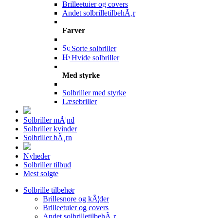
Brilleetuier og covers
Andet solbrilletilbehÃ¸r
Farver
Sorte solbriller
Hvide solbriller
Med styrke
Solbriller med styrke
Læsebriller
Solbriller mÃ¦nd
Solbriller kvinder
Solbriller bÃ¸rn
Nyheder
Solbriller tilbud
Mest solgte
Solbrille tilbehør
Brillesnore og kÃ¦der
Brilleetuier og covers
Andet solbrilletilbehÃ¸r