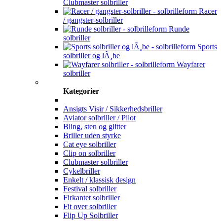
Clubmaster solbriller
Racer
/ gangster-solbriller
Runde
solbriller
Sports
solbriller og lÃ¸be
Wayfarer
solbriller
Kategorier
Ansigts Visir / Sikkerhedsbriller
Aviator solbriller / Pilot
Bling, sten og glitter
Briller uden styrke
Cat eye solbriller
Clip on solbriller
Clubmaster solbriller
Cykelbriller
Enkelt / klassisk design
Festival solbriller
Firkantet solbriller
Fit over solbriller
Flip Up Solbriller