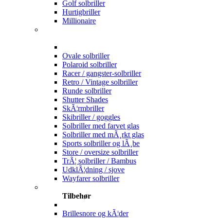
Golf solbriller
Hurtigbriller
Millionaire
Ovale solbriller
Polaroid solbriller
Racer / gangster-solbriller
Retro / Vintage solbriller
Runde solbriller
Shutter Shades
SkÃ¦rmbriller
Skibriller / goggles
Solbriller med farvet glas
Solbriller med mÃ¸rkt glas
Sports solbriller og lÃ¸be
Store / oversize solbriller
TrÃ¦ solbriller / Bambus
UdklÃ¦dning / sjove
Wayfarer solbriller
Tilbehør
Brillesnore og kÃ¦der