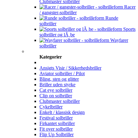
Clubmaster solbriller
Racer
/ gangster-solbriller
Runde
solbriller
Sports
solbriller og lÃ¸be
Wayfarer
solbriller
Kategorier
Ansigts Visir / Sikkerhedsbriller
Aviator solbriller / Pilot
Bling, sten og glitter
Briller uden styrke
Cat eye solbriller
Clip on solbriller
Clubmaster solbriller
Cykelbriller
Enkelt / klassisk design
Festival solbriller
Firkantet solbriller
Fit over solbriller
Flip Up Solbriller