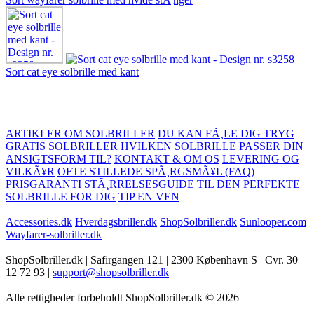
Sort cat eye solbrille med kant
ARTIKLER OM SOLBRILLER
DU KAN FÃ¸LE DIG TRYG
GRATIS SOLBRILLER
HVILKEN SOLBRILLE PASSER DIN
ANSIGTSFORM TIL?
KONTAKT & OM OS
LEVERING OG
VILKÃ¥R
OFTE STILLEDE SPÃ¸RGSMÃ¥L (FAQ)
PRISGARANTI
STÃ¸RRELSESGUIDE TIL DEN PERFEKTE
SOLBRILLE FOR DIG
TIP EN VEN
Accessories.dk
Hverdagsbriller.dk
ShopSolbriller.dk
Sunlooper.com
Wayfarer-solbriller.dk
ShopSolbriller.dk | Safirgangen 121 | 2300 København S | Cvr. 30
12 72 93 |
support@shopsolbriller.dk
Alle rettigheder forbeholdt ShopSolbriller.dk © 2026