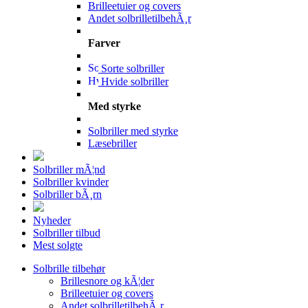
Brilleetuier og covers
Andet solbrilletilbehÃ¸r
Farver
Sorte solbriller
Hvide solbriller
Med styrke
Solbriller med styrke
Læsebriller
Solbriller mÃ¦nd
Solbriller kvinder
Solbriller bÃ¸rn
Nyheder
Solbriller tilbud
Mest solgte
Solbrille tilbehør
Brillesnore og kÃ¦der
Brilleetuier og covers
Andet solbrilletilbehÃ¸r