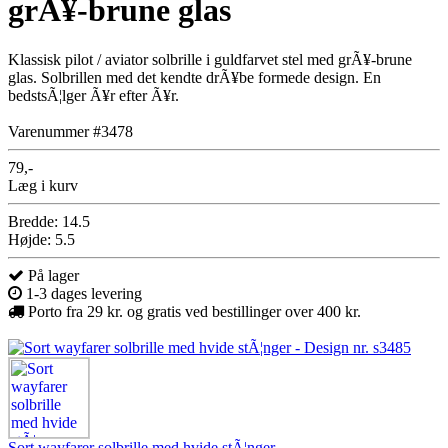
grÃ¥-brune glas
Klassisk pilot / aviator solbrille i guldfarvet stel med grÃ¥-brune
glas. Solbrillen med det kendte drÃ¥be formede design. En
bedstsÃ¦lger Ã¥r efter Ã¥r.
Varenummer #3478
79,-
Læg i kurv
Bredde: 14.5
Højde: 5.5
På lager
1-3 dages levering
Porto fra 29 kr. og gratis ved bestillinger over 400 kr.
Sort wayfarer solbrille med hvide stÃ¦nger