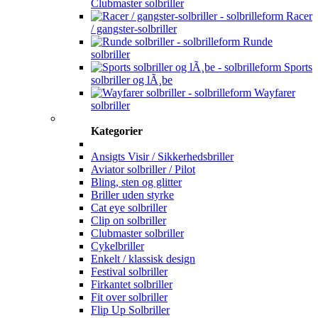
Clubmaster solbriller
Racer
/ gangster-solbriller
Runde
solbriller
Sports
solbriller og lÃ¸be
Wayfarer
solbriller
Kategorier
Ansigts Visir / Sikkerhedsbriller
Aviator solbriller / Pilot
Bling, sten og glitter
Briller uden styrke
Cat eye solbriller
Clip on solbriller
Clubmaster solbriller
Cykelbriller
Enkelt / klassisk design
Festival solbriller
Firkantet solbriller
Fit over solbriller
Flip Up Solbriller