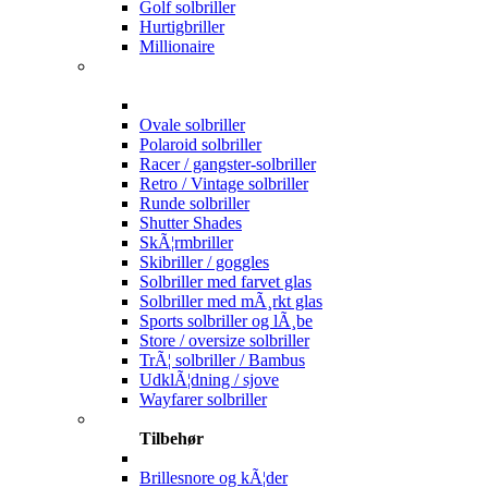
Golf solbriller
Hurtigbriller
Millionaire
Ovale solbriller
Polaroid solbriller
Racer / gangster-solbriller
Retro / Vintage solbriller
Runde solbriller
Shutter Shades
SkÃ¦rmbriller
Skibriller / goggles
Solbriller med farvet glas
Solbriller med mÃ¸rkt glas
Sports solbriller og lÃ¸be
Store / oversize solbriller
TrÃ¦ solbriller / Bambus
UdklÃ¦dning / sjove
Wayfarer solbriller
Tilbehør
Brillesnore og kÃ¦der