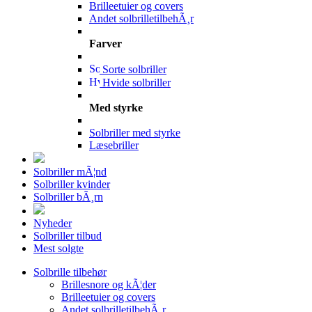
Brilleetuier og covers
Andet solbrilletilbehÃ¸r
Farver
Sorte solbriller
Hvide solbriller
Med styrke
Solbriller med styrke
Læsebriller
Solbriller mÃ¦nd
Solbriller kvinder
Solbriller bÃ¸rn
Nyheder
Solbriller tilbud
Mest solgte
Solbrille tilbehør
Brillesnore og kÃ¦der
Brilleetuier og covers
Andet solbrilletilbehÃ¸r