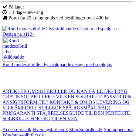
På lager
1-3 dages levering
Porto fra 29 kr. og gratis ved bestillinger over 400 kr.
Rund modesolbrille i lys skildpadde design med spejlglas
ARTIKLER OM SOLBRILLER
DU KAN FÃ¸LE DIG TRYG
GRATIS SOLBRILLER
HVILKEN SOLBRILLE PASSER DIN
ANSIGTSFORM TIL?
KONTAKT & OM OS
LEVERING OG
VILKÃ¥R
OFTE STILLEDE SPÃ¸RGSMÃ¥L (FAQ)
PRISGARANTI
STÃ¸RRELSESGUIDE TIL DEN PERFEKTE
SOLBRILLE FOR DIG
TIP EN VEN
Accessories.dk
Hverdagsbriller.dk
ShopSolbriller.dk
Sunlooper.com
Wayfarer-solbriller.dk