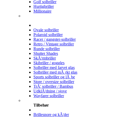
Golf solbriller
Hurtigbriller
Millionaire
Ovale solbriller
Polaroid solbriller
Racer / gangster-solbriller
Retro / Vintage solbriller
Runde solbriller
Shutter Shades
SkÃ¦rmbriller
Skibriller / goggles
Solbriller med farvet glas
Solbriller med mÃ¸rkt glas
Sports solbriller og lÃ¸be
Store / oversize solbriller
TrÃ¦ solbriller / Bambus
UdklÃ¦dning / sjove
Wayfarer solbriller
Tilbehør
Brillesnore og kÃ¦der