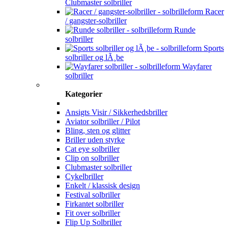
Clubmaster solbriller
Racer
/ gangster-solbriller
Runde
solbriller
Sports
solbriller og lÃ¸be
Wayfarer
solbriller
Kategorier
Ansigts Visir / Sikkerhedsbriller
Aviator solbriller / Pilot
Bling, sten og glitter
Briller uden styrke
Cat eye solbriller
Clip on solbriller
Clubmaster solbriller
Cykelbriller
Enkelt / klassisk design
Festival solbriller
Firkantet solbriller
Fit over solbriller
Flip Up Solbriller