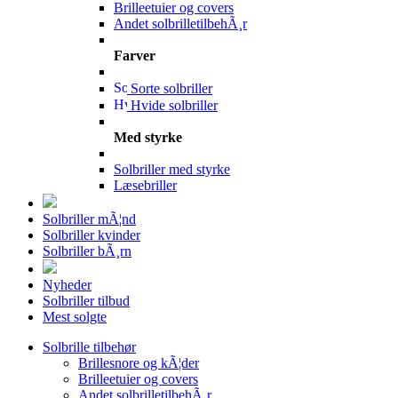
Brilleetuier og covers
Andet solbrilletilbehÃ¸r
Farver
Sorte solbriller
Hvide solbriller
Med styrke
Solbriller med styrke
Læsebriller
Solbriller mÃ¦nd
Solbriller kvinder
Solbriller bÃ¸rn
Nyheder
Solbriller tilbud
Mest solgte
Solbrille tilbehør
Brillesnore og kÃ¦der
Brilleetuier og covers
Andet solbrilletilbehÃ¸r