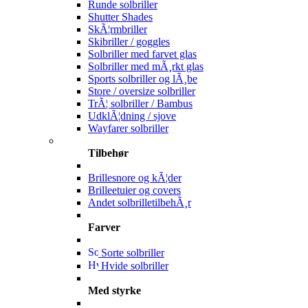
Runde solbriller
Shutter Shades
SkÃ¦rmbriller
Skibriller / goggles
Solbriller med farvet glas
Solbriller med mÃ¸rkt glas
Sports solbriller og lÃ¸be
Store / oversize solbriller
TrÃ¦ solbriller / Bambus
UdklÃ¦dning / sjove
Wayfarer solbriller
Tilbehør
Brillesnore og kÃ¦der
Brilleetuier og covers
Andet solbrilletilbehÃ¸r
Farver
Sorte solbriller
Hvide solbriller
Med styrke