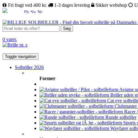
Fri fragt ved 400 kr.
1-3 dages levering
Sikker webshop
U
Søg
0 varer.
Toggle navigation
Solbriller 2026
Former
Aviator sol
Briller uden s
Cat eye solbrill
Clubmaster s
Racer /
Runde solbriller
Sports s
Wayfarer solbr