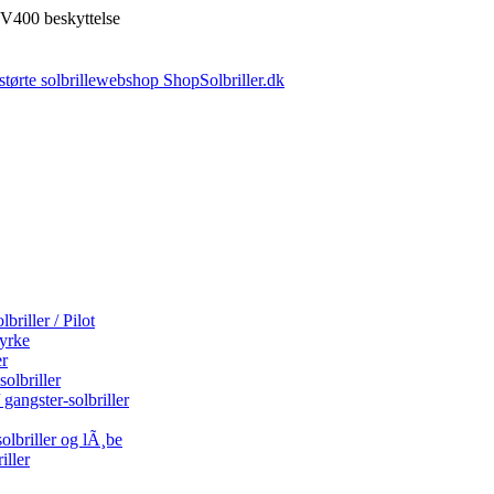
V400 beskyttelse
briller / Pilot
tyrke
er
olbriller
 gangster-solbriller
olbriller og lÃ¸be
iller