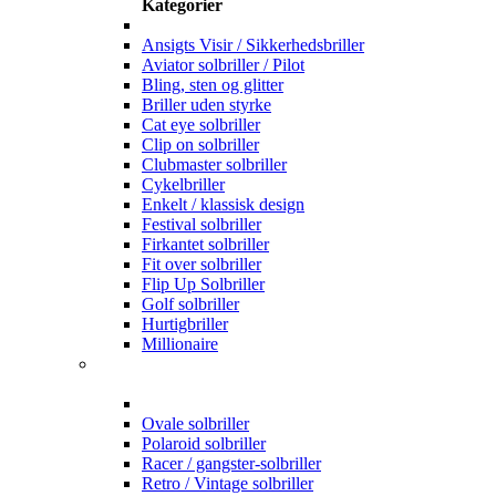
Kategorier
Ansigts Visir / Sikkerhedsbriller
Aviator solbriller / Pilot
Bling, sten og glitter
Briller uden styrke
Cat eye solbriller
Clip on solbriller
Clubmaster solbriller
Cykelbriller
Enkelt / klassisk design
Festival solbriller
Firkantet solbriller
Fit over solbriller
Flip Up Solbriller
Golf solbriller
Hurtigbriller
Millionaire
Ovale solbriller
Polaroid solbriller
Racer / gangster-solbriller
Retro / Vintage solbriller