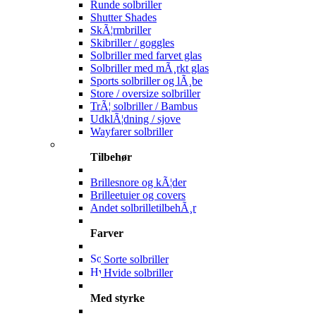
Runde solbriller
Shutter Shades
SkÃ¦rmbriller
Skibriller / goggles
Solbriller med farvet glas
Solbriller med mÃ¸rkt glas
Sports solbriller og lÃ¸be
Store / oversize solbriller
TrÃ¦ solbriller / Bambus
UdklÃ¦dning / sjove
Wayfarer solbriller
Tilbehør
Brillesnore og kÃ¦der
Brilleetuier og covers
Andet solbrilletilbehÃ¸r
Farver
Sorte solbriller
Hvide solbriller
Med styrke