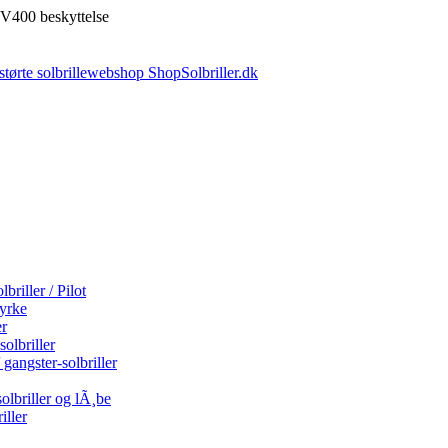
V400 beskyttelse
briller / Pilot
tyrke
er
olbriller
 gangster-solbriller
olbriller og lÃ¸be
iller