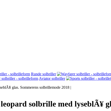
Runde solbriller
Aviator solbriller
eopard solbrille med lyseblÃ¥ g