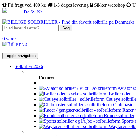
Fri fragt ved 400 kr.
1-3 dages levering
Sikker webshop
U
Søg
0 varer.
Toggle navigation
Solbriller 2026
Former
Aviator sol
Briller uden s
Cat eye solbrill
Clubmaster s
Racer /
Runde solbriller
Sports s
Wayfarer solbr