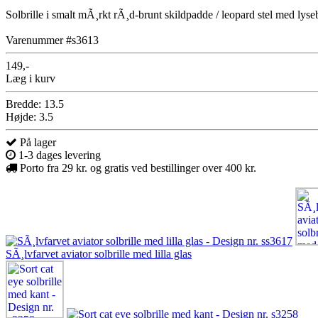
Solbrille i smalt mÃ¸rkt rÃ¸d-brunt skildpadde / leopard stel med ly
Varenummer #s3613
149,-
Læg i kurv
Bredde: 13.5
Højde: 3.5
På lager
1-3 dages levering
Porto fra 29 kr. og gratis ved bestillinger over 400 kr.
SÃ¸lvfarvet aviator solbrille med lilla glas