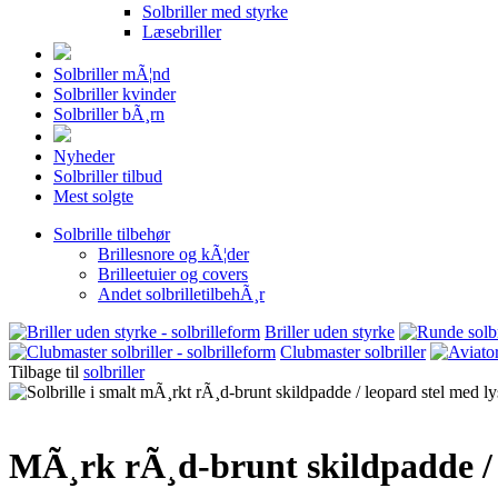
Solbriller med styrke
Læsebriller
Solbriller mÃ¦nd
Solbriller kvinder
Solbriller bÃ¸rn
Nyheder
Solbriller tilbud
Mest solgte
Solbrille tilbehør
Brillesnore og kÃ¦der
Brilleetuier og covers
Andet solbrilletilbehÃ¸r
Briller uden styrke
Clubmaster solbriller
Tilbage til
solbriller
MÃ¸rk rÃ¸d-brunt skildpadde / l