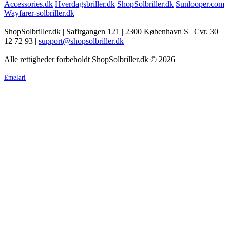
Accessories.dk
Hverdagsbriller.dk
ShopSolbriller.dk
Sunlooper.com
Wayfarer-solbriller.dk
ShopSolbriller.dk | Safirgangen 121 | 2300 København S | Cvr. 30
12 72 93 |
support@shopsolbriller.dk
Alle rettigheder forbeholdt ShopSolbriller.dk © 2026
Emelari