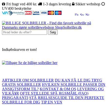
Fri fragt ved 400 kr.
1-3 dages levering
Sikker webshop
UV400 beskyttelse
Søg
Indkøbskurven er tom!
Se de billige solbriller her
ARTIKLER OM SOLBRILLER
DU KAN FÃ¸LE DIG TRYG
GRATIS SOLBRILLER
HVILKEN SOLBRILLE PASSER DIN
ANSIGTSFORM TIL?
KONTAKT & OM OS
LEVERING OG
VILKÃ¥R
OFTE STILLEDE SPÃ¸RGSMÃ¥L (FAQ)
PRISGARANTI
STÃ¸RRELSESGUIDE TIL DEN PERFEKTE
SOLBRILLE FOR DIG
TIP EN VEN