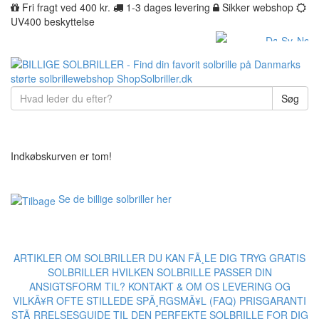
Fri fragt ved 400 kr.
1-3 dages levering
Sikker webshop
UV400 beskyttelse
Søg
Indkøbskurven er tom!
Se de billige solbriller her
ARTIKLER OM SOLBRILLER
DU KAN FÃ¸LE DIG TRYG
GRATIS
SOLBRILLER
HVILKEN SOLBRILLE PASSER DIN
ANSIGTSFORM TIL?
KONTAKT & OM OS
LEVERING OG
VILKÃ¥R
OFTE STILLEDE SPÃ¸RGSMÃ¥L (FAQ)
PRISGARANTI
STÃ¸RRELSESGUIDE TIL DEN PERFEKTE SOLBRILLE FOR DIG