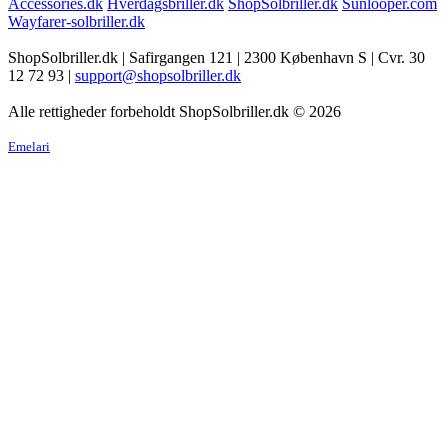
Accessories.dk
Hverdagsbriller.dk
ShopSolbriller.dk
Sunlooper.com
Wayfarer-solbriller.dk
ShopSolbriller.dk | Safirgangen 121 | 2300 København S | Cvr. 30
12 72 93 |
support@shopsolbriller.dk
Alle rettigheder forbeholdt ShopSolbriller.dk © 2026
Emelari