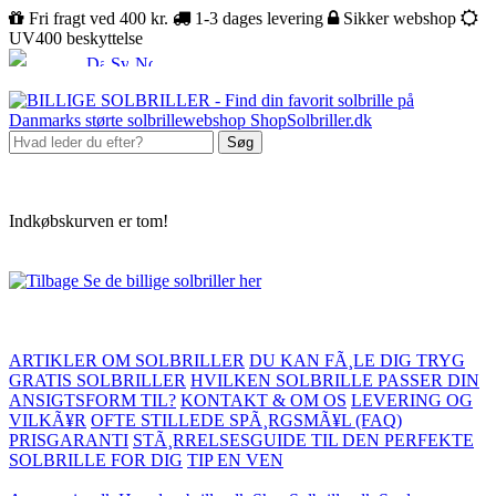
Fri fragt ved 400 kr.
1-3 dages levering
Sikker webshop
UV400 beskyttelse
Søg
Indkøbskurven er tom!
Se de billige solbriller her
ARTIKLER OM SOLBRILLER
DU KAN FÃ¸LE DIG TRYG
GRATIS SOLBRILLER
HVILKEN SOLBRILLE PASSER DIN
ANSIGTSFORM TIL?
KONTAKT & OM OS
LEVERING OG
VILKÃ¥R
OFTE STILLEDE SPÃ¸RGSMÃ¥L (FAQ)
PRISGARANTI
STÃ¸RRELSESGUIDE TIL DEN PERFEKTE
SOLBRILLE FOR DIG
TIP EN VEN