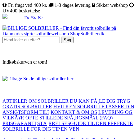
Fri fragt ved 400 kr.
1-3 dages levering
Sikker webshop
UV400 beskyttelse
Søg
Indkøbskurven er tom!
Se de billige solbriller her
ARTIKLER OM SOLBRILLER
DU KAN FÃ¸LE DIG TRYG
GRATIS SOLBRILLER
HVILKEN SOLBRILLE PASSER DIN
ANSIGTSFORM TIL?
KONTAKT & OM OS
LEVERING OG
VILKÃ¥R
OFTE STILLEDE SPÃ¸RGSMÃ¥L (FAQ)
PRISGARANTI
STÃ¸RRELSESGUIDE TIL DEN PERFEKTE
SOLBRILLE FOR DIG
TIP EN VEN