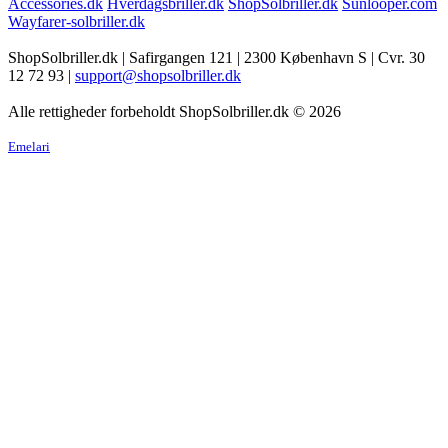
Accessories.dk
Hverdagsbriller.dk
ShopSolbriller.dk
Sunlooper.com
Wayfarer-solbriller.dk
ShopSolbriller.dk | Safirgangen 121 | 2300 København S | Cvr. 30
12 72 93 |
support@shopsolbriller.dk
Alle rettigheder forbeholdt ShopSolbriller.dk © 2026
Emelari