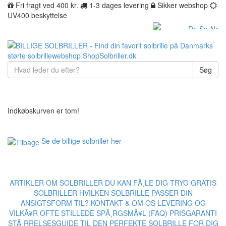
Fri fragt ved 400 kr.
1-3 dages levering
Sikker webshop
UV400 beskyttelse
Søg
Indkøbskurven er tom!
Se de billige solbriller her
ARTIKLER OM SOLBRILLER
DU KAN FÃ¸LE DIG TRYG
GRATIS
SOLBRILLER
HVILKEN SOLBRILLE PASSER DIN
ANSIGTSFORM TIL?
KONTAKT & OM OS
LEVERING OG
VILKÃ¥R
OFTE STILLEDE SPÃ¸RGSMÃ¥L (FAQ)
PRISGARANTI
STÃ¸RRELSESGUIDE TIL DEN PERFEKTE SOLBRILLE FOR DIG