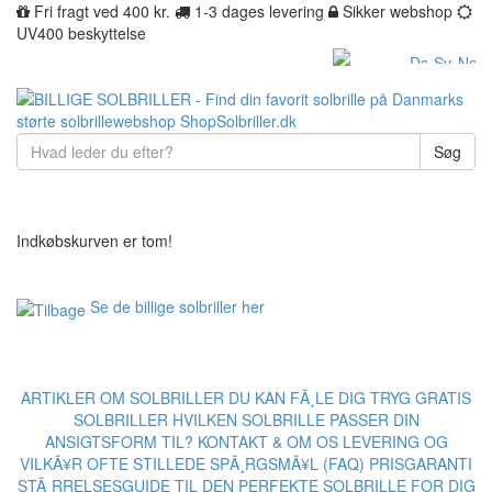
Fri fragt ved 400 kr.
1-3 dages levering
Sikker webshop
UV400 beskyttelse
Søg
Indkøbskurven er tom!
Se de billige solbriller her
ARTIKLER OM SOLBRILLER
DU KAN FÃ¸LE DIG TRYG
GRATIS
SOLBRILLER
HVILKEN SOLBRILLE PASSER DIN
ANSIGTSFORM TIL?
KONTAKT & OM OS
LEVERING OG
VILKÃ¥R
OFTE STILLEDE SPÃ¸RGSMÃ¥L (FAQ)
PRISGARANTI
STÃ¸RRELSESGUIDE TIL DEN PERFEKTE SOLBRILLE FOR DIG