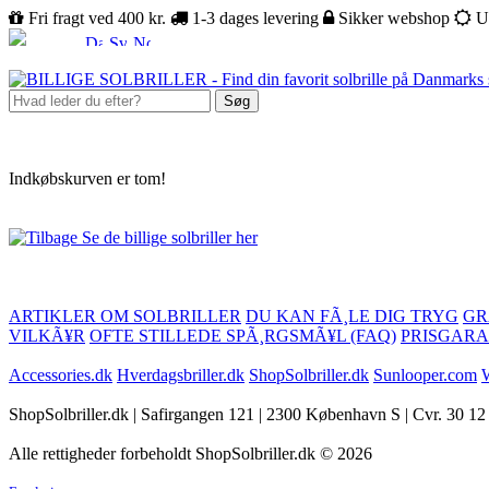
Fri fragt ved 400 kr.
1-3 dages levering
Sikker webshop
U
Søg
Indkøbskurven er tom!
Se de billige solbriller her
ARTIKLER OM SOLBRILLER
DU KAN FÃ¸LE DIG TRYG
GR
VILKÃ¥R
OFTE STILLEDE SPÃ¸RGSMÃ¥L (FAQ)
PRISGARA
Accessories.dk
Hverdagsbriller.dk
ShopSolbriller.dk
Sunlooper.com
W
ShopSolbriller.dk | Safirgangen 121 | 2300 København S | Cvr. 30 12
Alle rettigheder forbeholdt ShopSolbriller.dk © 2026