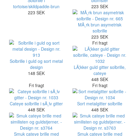
Solbrille i
blomster
tortoise/skildpadde-brun
223 SEK
223 SEK
MÃ¸rk brun asymetrisk
solbrille
223 SEK
Fri fragt
Solbrille i guld og sort metal
design
LÃ¦kker guld gitter solbrille,
148 SEK
cateye
448 SEK
Fri fragt
Fri fragt
Cateye solbrille i sÃ¸lv gitter
Sort metalgitter solbrille
448 SEK
448 SEK
Smuk cateye brille med
Smuk cateye brille med