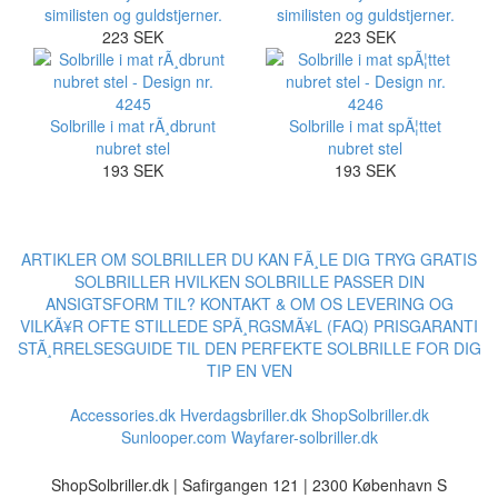
similisten og guldstjerner.
similisten og guldstjerner.
223 SEK
223 SEK
Solbrille i mat rÃ¸dbrunt
Solbrille i mat spÃ¦ttet
nubret stel
nubret stel
193 SEK
193 SEK
ARTIKLER OM SOLBRILLER
DU KAN FÃ¸LE DIG TRYG
GRATIS
SOLBRILLER
HVILKEN SOLBRILLE PASSER DIN
ANSIGTSFORM TIL?
KONTAKT & OM OS
LEVERING OG
VILKÃ¥R
OFTE STILLEDE SPÃ¸RGSMÃ¥L (FAQ)
PRISGARANTI
STÃ¸RRELSESGUIDE TIL DEN PERFEKTE SOLBRILLE FOR DIG
TIP EN VEN
Accessories.dk
Hverdagsbriller.dk
ShopSolbriller.dk
Sunlooper.com
Wayfarer-solbriller.dk
ShopSolbriller.dk | Safirgangen 121 | 2300 København S