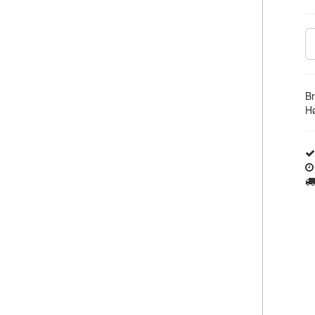
Br
Hø