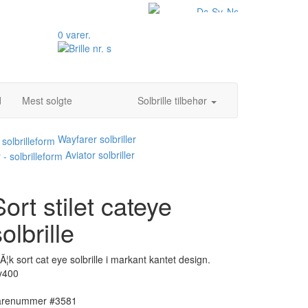
0 varer.
d
Mest solgte
Solbrille tilbehør
Wayfarer solbriller
Aviator solbriller
Sort stilet cateye
olbrille
Ã¦k sort cat eye solbrille i markant kantet design.
v400
arenummer #3581