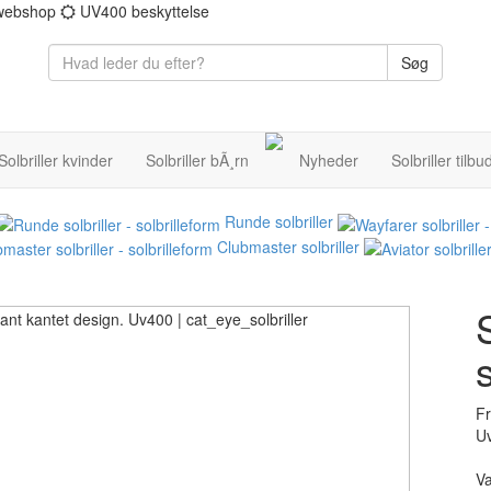
 webshop
UV400 beskyttelse
Søg
Solbriller kvinder
Solbriller bÃ¸rn
Nyheder
Solbriller tilbu
Runde solbriller
Clubmaster solbriller
s
Fr
U
V