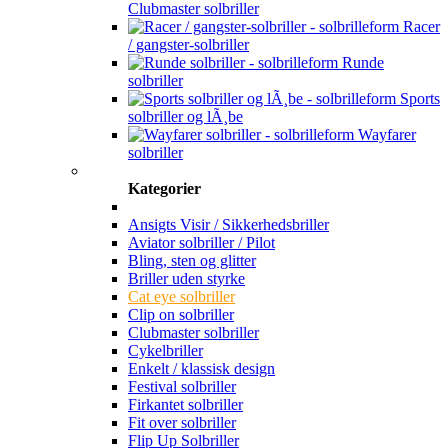
Clubmaster solbriller
Racer
/ gangster-solbriller
Runde
solbriller
Sports
solbriller og lÃ¸be
Wayfarer
solbriller
Kategorier
Ansigts Visir / Sikkerhedsbriller
Aviator solbriller / Pilot
Bling, sten og glitter
Briller uden styrke
Cat eye solbriller
Clip on solbriller
Clubmaster solbriller
Cykelbriller
Enkelt / klassisk design
Festival solbriller
Firkantet solbriller
Fit over solbriller
Flip Up Solbriller