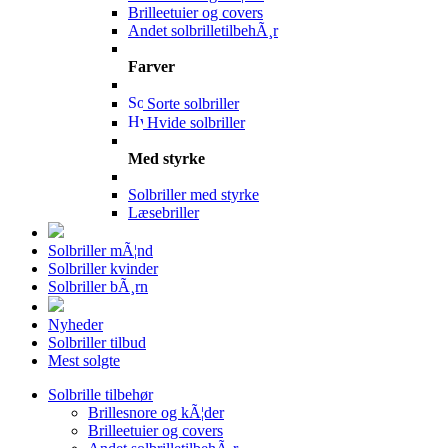
Brilleetuier og covers
Andet solbrilletilbehÃ¸r
Farver
Sorte solbriller
Hvide solbriller
Med styrke
Solbriller med styrke
Læsebriller
Solbriller mÃ¦nd
Solbriller kvinder
Solbriller bÃ¸rn
Nyheder
Solbriller tilbud
Mest solgte
Solbrille tilbehør
Brillesnore og kÃ¦der
Brilleetuier og covers