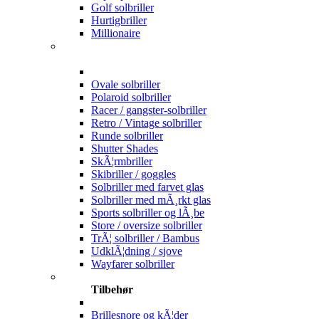
Golf solbriller
Hurtigbriller
Millionaire
Ovale solbriller
Polaroid solbriller
Racer / gangster-solbriller
Retro / Vintage solbriller
Runde solbriller
Shutter Shades
SkÃ¦rmbriller
Skibriller / goggles
Solbriller med farvet glas
Solbriller med mÃ¸rkt glas
Sports solbriller og lÃ¸be
Store / oversize solbriller
TrÃ¦ solbriller / Bambus
UdklÃ¦dning / sjove
Wayfarer solbriller
Tilbehør
Brillesnore og kÃ¦der