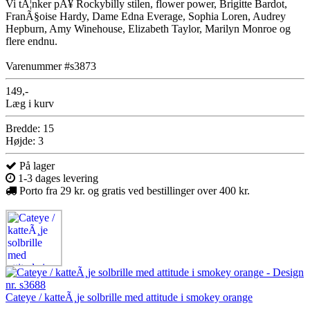
Vi tÃ¦nker pÃ¥ Rockybilly stilen, flower power, Brigitte Bardot,
FranÃ§oise Hardy, Dame Edna Everage, Sophia Loren, Audrey
Hepburn, Amy Winehouse, Elizabeth Taylor, Marilyn Monroe og
flere endnu.
Varenummer #s3873
149,-
Læg i kurv
Bredde: 15
Højde: 3
På lager
1-3 dages levering
Porto fra 29 kr. og gratis ved bestillinger over 400 kr.
Cateye / katteÃ¸je solbrille med attitude i smokey orange