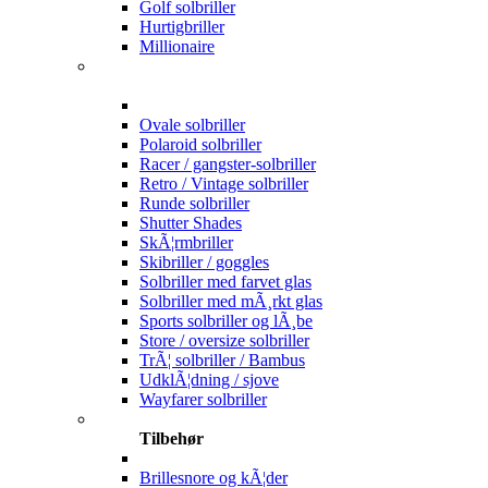
Golf solbriller
Hurtigbriller
Millionaire
Ovale solbriller
Polaroid solbriller
Racer / gangster-solbriller
Retro / Vintage solbriller
Runde solbriller
Shutter Shades
SkÃ¦rmbriller
Skibriller / goggles
Solbriller med farvet glas
Solbriller med mÃ¸rkt glas
Sports solbriller og lÃ¸be
Store / oversize solbriller
TrÃ¦ solbriller / Bambus
UdklÃ¦dning / sjove
Wayfarer solbriller
Tilbehør
Brillesnore og kÃ¦der