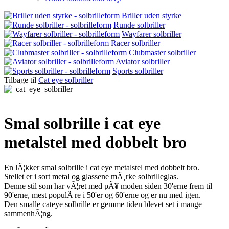
Briller uden styrke
Runde solbriller
Wayfarer solbriller
Racer solbriller
Clubmaster solbriller
Aviator solbriller
Sports solbriller
Tilbage til
Cat eye solbriller
Smal solbrille i cat eye
metalstel med dobbelt bro
En lÃ¦kker smal solbrille i cat eye metalstel med dobbelt bro.
Stellet er i sort metal og glassene mÃ¸rke solbrilleglas.
Denne stil som har vÃ¦ret med pÃ¥ moden siden 30'erne frem til
90'erne, mest populÃ¦re i 50'er og 60'erne og er nu med igen.
Den smalle cateye solbrille er gemme tiden blevet set i mange
sammenhÃ¦ng.