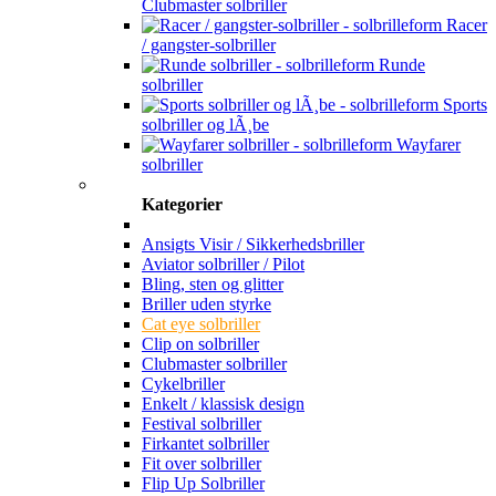
Clubmaster solbriller
Racer
/ gangster-solbriller
Runde
solbriller
Sports
solbriller og lÃ¸be
Wayfarer
solbriller
Kategorier
Ansigts Visir / Sikkerhedsbriller
Aviator solbriller / Pilot
Bling, sten og glitter
Briller uden styrke
Cat eye solbriller
Clip on solbriller
Clubmaster solbriller
Cykelbriller
Enkelt / klassisk design
Festival solbriller
Firkantet solbriller
Fit over solbriller
Flip Up Solbriller