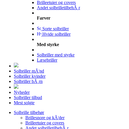
Brilleetuier og covers
Andet solbrilletilbehÃ¸r
Farver
Sorte solbriller
Hvide solbriller
Med styrke
Solbriller med styrke
Læsebriller
Solbriller mÃ¦nd
Solbriller kvinder
Solbriller bÃ¸rn
Nyheder
Solbriller tilbud
Mest solgte
Solbrille tilbehør
Brillesnore og kÃ¦der
Brilleetuier og covers
Andet solbrilletilbehÃ¸r