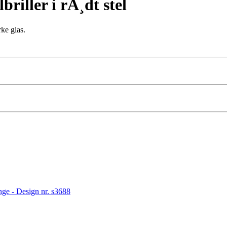
riller i rÃ¸dt stel
rke glas.