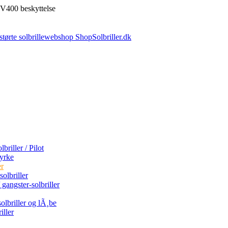
V400 beskyttelse
briller / Pilot
tyrke
er
olbriller
 gangster-solbriller
olbriller og lÃ¸be
iller