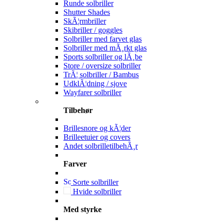
Runde solbriller
Shutter Shades
SkÃ¦rmbriller
Skibriller / goggles
Solbriller med farvet glas
Solbriller med mÃ¸rkt glas
Sports solbriller og lÃ¸be
Store / oversize solbriller
TrÃ¦ solbriller / Bambus
UdklÃ¦dning / sjove
Wayfarer solbriller
Tilbehør
Brillesnore og kÃ¦der
Brilleetuier og covers
Andet solbrilletilbehÃ¸r
Farver
Sorte solbriller
Hvide solbriller
Med styrke