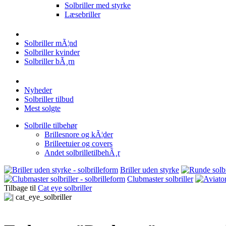
Solbriller med styrke
Læsebriller
Solbriller mÃ¦nd
Solbriller kvinder
Solbriller bÃ¸rn
Nyheder
Solbriller tilbud
Mest solgte
Solbrille tilbehør
Brillesnore og kÃ¦der
Brilleetuier og covers
Andet solbrilletilbehÃ¸r
Briller uden styrke
Clubmaster solbriller
Tilbage til
Cat eye solbriller