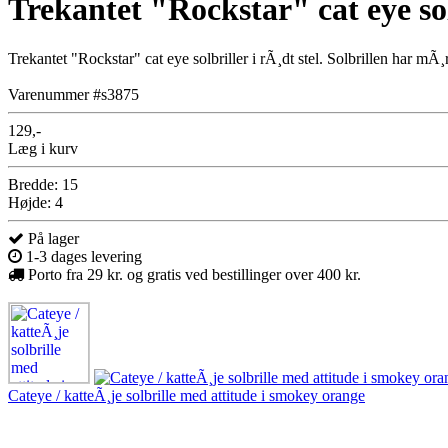
Trekantet "Rockstar" cat eye solb
Trekantet "Rockstar" cat eye solbriller i rÃ¸dt stel. Solbrillen har mÃ¸
Varenummer #s3875
129,-
Læg i kurv
Bredde: 15
Højde: 4
På lager
1-3 dages levering
Porto fra 29 kr. og gratis ved bestillinger over 400 kr.
Cateye / katteÃ¸je solbrille med attitude i smokey orange