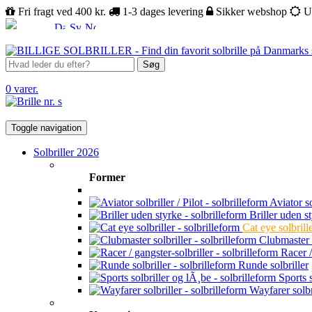
Fri fragt ved 400 kr.
1-3 dages levering
Sikker webshop
U
Søg
0 varer.
Toggle navigation
Solbriller 2026
Former
Aviator sol
Briller uden s
Cat eye solbrill
Clubmaster s
Racer /
Runde solbriller
Sports s
Wayfarer solbr