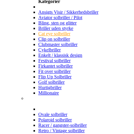
Kategorier
Ansigts Visir / Sikkerhedsbriller
Aviator solbriller / Pilot
Bling, sten og glitter
Briller uden styrke
Cat eye solbriller
Clip on solbriller
Clubmaster solbriller
Cykelbriller
Enkelt / klassisk design
Festival solbriller
Firkantet solbriller
Fit over solbriller
Flip Up Solbriller
Golf solbriller
Hurtigbriller
Millionaire
Ovale solbriller
Polaroid solbriller
Racer / gangster-solbriller
Retro / Vintage solbriller