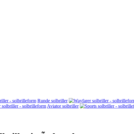
Runde solbriller
Aviator solbriller