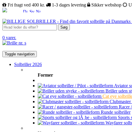
Fri fragt ved 400 kr.
1-3 dages levering
Sikker webshop
U
Søg
0 varer.
Toggle navigation
Solbriller 2026
Former
Aviator sol
Briller uden s
Cat eye solbrill
Clubmaster s
Racer /
Runde solbriller
Sports s
Wayfarer solbr