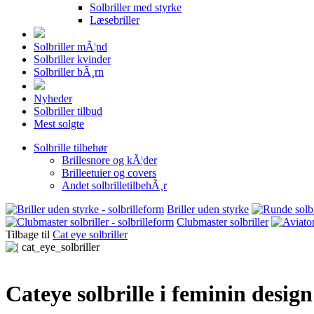
Solbriller med styrke
Læsebriller
Solbriller mÃ¦nd
Solbriller kvinder
Solbriller bÃ¸rn
Nyheder
Solbriller tilbud
Mest solgte
Solbrille tilbehør
Brillesnore og kÃ¦der
Brilleetuier og covers
Andet solbrilletilbehÃ¸r
Briller uden styrke
Clubmaster solbriller
Tilbage til
Cat eye solbriller
Cateye solbrille i feminin design