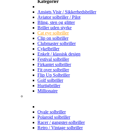
Kategorier
Ansigts Visir / Sikkerhedsbriller
Aviator solbriller / Pilot
Bling, sten og glitter
Briller uden styrke
Cat eye solbriller
Clip on solbriller
Clubmaster solbriller
Cykelbriller
Enkelt / klassisk design
Festival solbriller
Firkantet solbriller
Fit over solbriller
Flip Up Solbriller
Golf solbriller
Hurtigbriller
Millionaire
Ovale solbriller
Polaroid solbriller
Racer / gangster-solbriller
Retro / Vintage solbriller