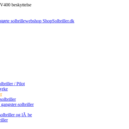
V400 beskyttelse
briller / Pilot
tyrke
er
olbriller
 gangster-solbriller
olbriller og lÃ¸be
iller