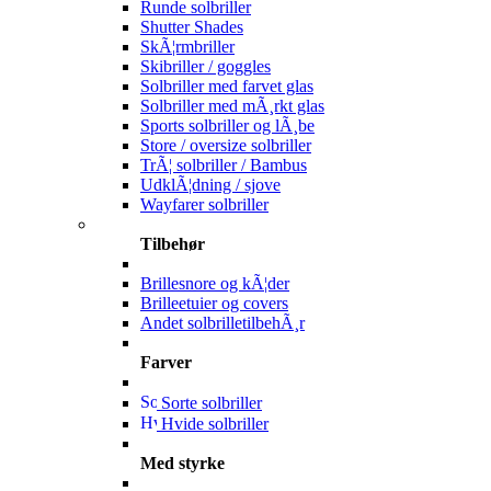
Runde solbriller
Shutter Shades
SkÃ¦rmbriller
Skibriller / goggles
Solbriller med farvet glas
Solbriller med mÃ¸rkt glas
Sports solbriller og lÃ¸be
Store / oversize solbriller
TrÃ¦ solbriller / Bambus
UdklÃ¦dning / sjove
Wayfarer solbriller
Tilbehør
Brillesnore og kÃ¦der
Brilleetuier og covers
Andet solbrilletilbehÃ¸r
Farver
Sorte solbriller
Hvide solbriller
Med styrke