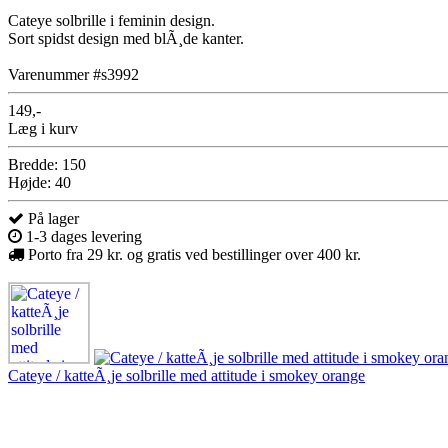
Cateye solbrille i feminin design.
Sort spidst design med blÃ¸de kanter.
Varenummer #s3992
149,-
Læg i kurv
Bredde: 150
Højde: 40
På lager
1-3 dages levering
Porto fra 29 kr. og gratis ved bestillinger over 400 kr.
Cateye / katteÃ¸je solbrille med attitude i smokey orange