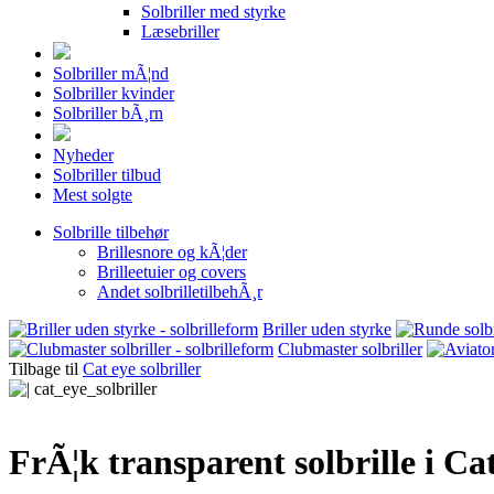
Solbriller med styrke
Læsebriller
Solbriller mÃ¦nd
Solbriller kvinder
Solbriller bÃ¸rn
Nyheder
Solbriller tilbud
Mest solgte
Solbrille tilbehør
Brillesnore og kÃ¦der
Brilleetuier og covers
Andet solbrilletilbehÃ¸r
Briller uden styrke
Clubmaster solbriller
Tilbage til
Cat eye solbriller
FrÃ¦k transparent solbrille i Ca