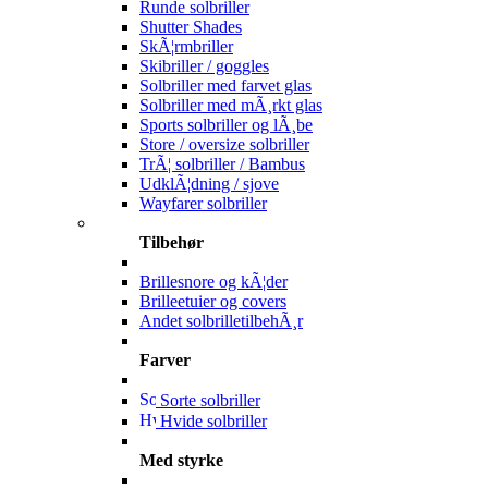
Runde solbriller
Shutter Shades
SkÃ¦rmbriller
Skibriller / goggles
Solbriller med farvet glas
Solbriller med mÃ¸rkt glas
Sports solbriller og lÃ¸be
Store / oversize solbriller
TrÃ¦ solbriller / Bambus
UdklÃ¦dning / sjove
Wayfarer solbriller
Tilbehør
Brillesnore og kÃ¦der
Brilleetuier og covers
Andet solbrilletilbehÃ¸r
Farver
Sorte solbriller
Hvide solbriller
Med styrke