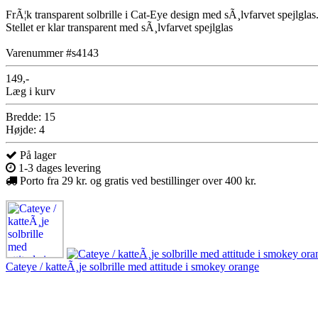
FrÃ¦k transparent solbrille i Cat-Eye design med sÃ¸lvfarvet spejlglas
Stellet er klar transparent med sÃ¸lvfarvet spejlglas
Varenummer #s4143
149,-
Læg i kurv
Bredde: 15
Højde: 4
På lager
1-3 dages levering
Porto fra 29 kr. og gratis ved bestillinger over 400 kr.
Cateye / katteÃ¸je solbrille med attitude i smokey orange