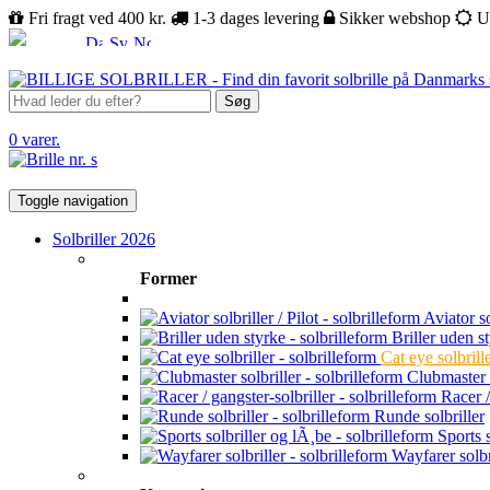
Fri fragt ved 400 kr.
1-3 dages levering
Sikker webshop
U
Søg
0 varer.
Toggle navigation
Solbriller 2026
Former
Aviator sol
Briller uden s
Cat eye solbrill
Clubmaster s
Racer /
Runde solbriller
Sports s
Wayfarer solbr