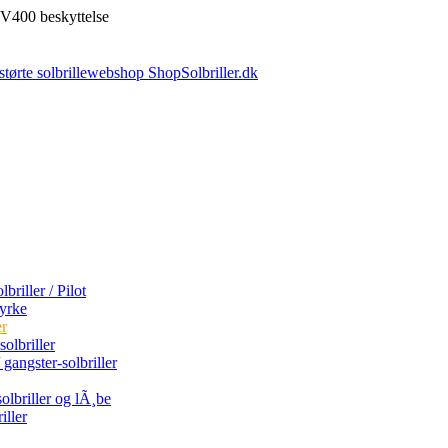
V400 beskyttelse
briller / Pilot
tyrke
er
olbriller
 gangster-solbriller
olbriller og lÃ¸be
iller