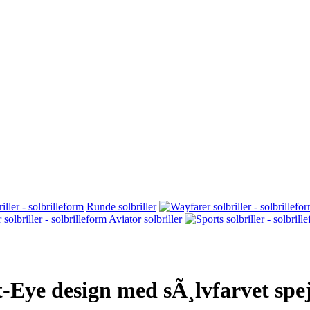
Runde solbriller
Aviator solbriller
t-Eye design med sÃ¸lvfarvet spej