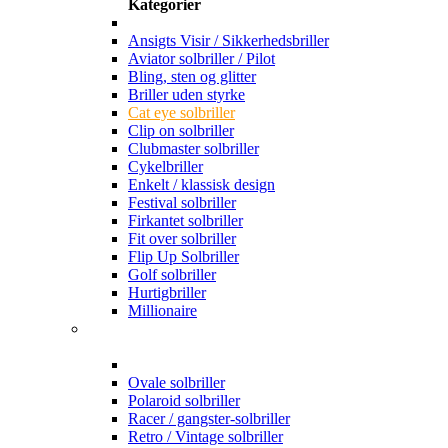
Kategorier
Ansigts Visir / Sikkerhedsbriller
Aviator solbriller / Pilot
Bling, sten og glitter
Briller uden styrke
Cat eye solbriller
Clip on solbriller
Clubmaster solbriller
Cykelbriller
Enkelt / klassisk design
Festival solbriller
Firkantet solbriller
Fit over solbriller
Flip Up Solbriller
Golf solbriller
Hurtigbriller
Millionaire
Ovale solbriller
Polaroid solbriller
Racer / gangster-solbriller
Retro / Vintage solbriller