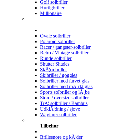
Golf solbriller
Hurtigbriller
Millionaire
Ovale solbriller
Polaroid solbriller
Racer / gangster-solbriller
Retro / Vintage solbriller
Runde solbriller
Shutter Shades
SkÃ¦rmbriller
Skibriller / goggles
Solbriller med farvet glas
Solbriller med mÃ¸rkt glas
Sports solbriller og lÃ¸be
Store / oversize solbriller
TrÃ¦ solbriller / Bambus
UdklÃ¦dning / sjove
Wayfarer solbriller
Tilbehør
Brillesnore og kÃ¦der