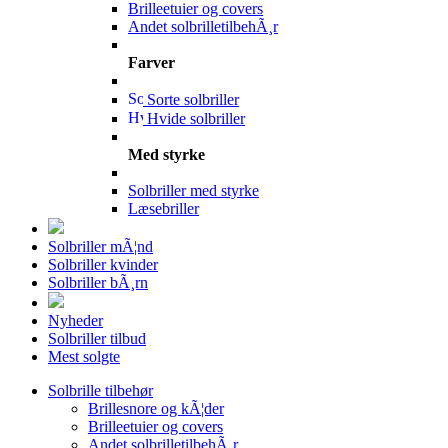
Brilleetuier og covers
Andet solbrilletilbehÃ¸r
Farver
Sorte solbriller
Hvide solbriller
Med styrke
Solbriller med styrke
Læsebriller
Solbriller mÃ¦nd
Solbriller kvinder
Solbriller bÃ¸rn
Nyheder
Solbriller tilbud
Mest solgte
Solbrille tilbehør
Brillesnore og kÃ¦der
Brilleetuier og covers
Andet solbrilletilbehÃ¸r