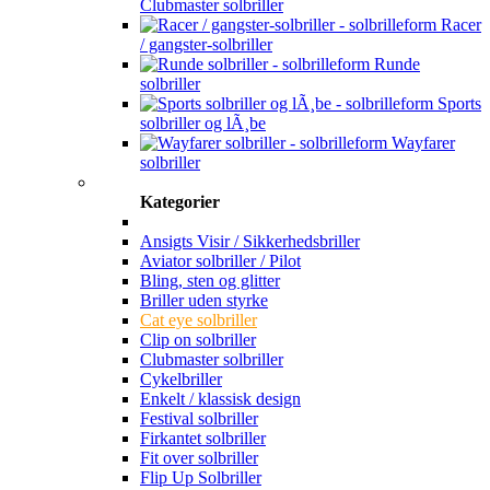
Clubmaster solbriller
Racer
/ gangster-solbriller
Runde
solbriller
Sports
solbriller og lÃ¸be
Wayfarer
solbriller
Kategorier
Ansigts Visir / Sikkerhedsbriller
Aviator solbriller / Pilot
Bling, sten og glitter
Briller uden styrke
Cat eye solbriller
Clip on solbriller
Clubmaster solbriller
Cykelbriller
Enkelt / klassisk design
Festival solbriller
Firkantet solbriller
Fit over solbriller
Flip Up Solbriller