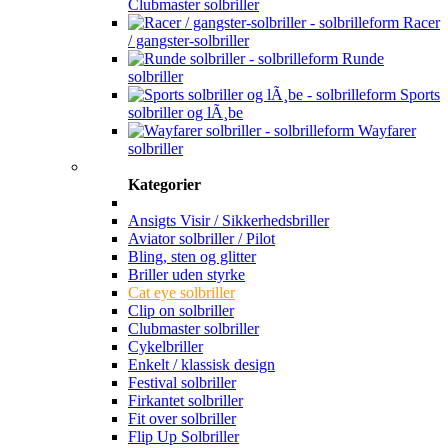
Clubmaster solbriller
Racer
/ gangster-solbriller
Runde
solbriller
Sports
solbriller og lÃ¸be
Wayfarer
solbriller
Kategorier
Ansigts Visir / Sikkerhedsbriller
Aviator solbriller / Pilot
Bling, sten og glitter
Briller uden styrke
Cat eye solbriller
Clip on solbriller
Clubmaster solbriller
Cykelbriller
Enkelt / klassisk design
Festival solbriller
Firkantet solbriller
Fit over solbriller
Flip Up Solbriller