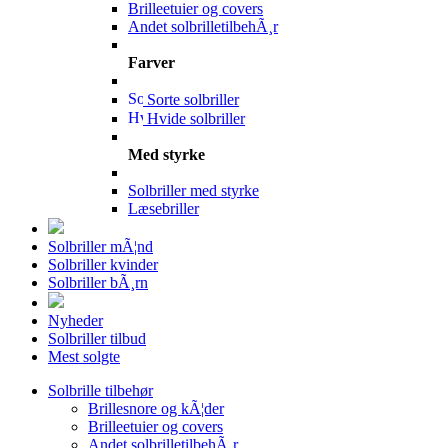
Brilleetuier og covers
Andet solbrilletilbehÃ¸r
Farver
Sorte solbriller
Hvide solbriller
Med styrke
Solbriller med styrke
Læsebriller
Solbriller mÃ¦nd
Solbriller kvinder
Solbriller bÃ¸rn
Nyheder
Solbriller tilbud
Mest solgte
Solbrille tilbehør
Brillesnore og kÃ¦der
Brilleetuier og covers
Andet solbrilletilbehÃ¸r