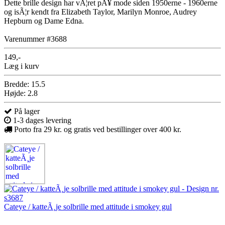
Dette brille design har vÃ¦ret pÃ¥ mode siden 1950erne - 1960erne
og isÃ¦r kendt fra Elizabeth Taylor, Marilyn Monroe, Audrey
Hepburn og Dame Edna.
Varenummer #3688
149,-
Læg i kurv
Bredde: 15.5
Højde: 2.8
På lager
1-3 dages levering
Porto fra 29 kr. og gratis ved bestillinger over 400 kr.
Cateye / katteÃ¸je solbrille med attitude i smokey gul