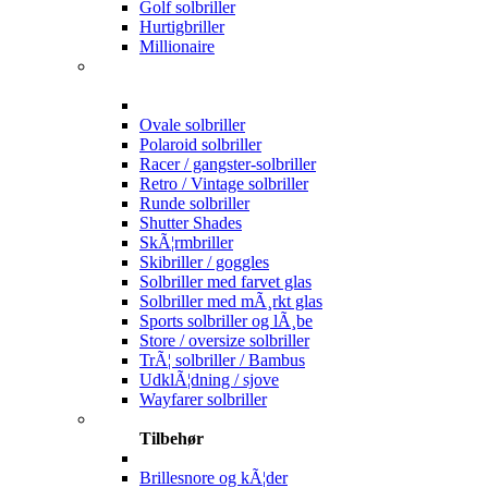
Golf solbriller
Hurtigbriller
Millionaire
Ovale solbriller
Polaroid solbriller
Racer / gangster-solbriller
Retro / Vintage solbriller
Runde solbriller
Shutter Shades
SkÃ¦rmbriller
Skibriller / goggles
Solbriller med farvet glas
Solbriller med mÃ¸rkt glas
Sports solbriller og lÃ¸be
Store / oversize solbriller
TrÃ¦ solbriller / Bambus
UdklÃ¦dning / sjove
Wayfarer solbriller
Tilbehør
Brillesnore og kÃ¦der