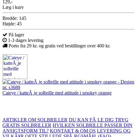
129,-
Læg i kurv
Bredde: 145
Højde: 45
På lager
1-3 dages levering
Porto fra 29 kr. og gratis ved bestillinger over 400 kr.
Cateye / katteÃ¸je solbrille med attitude i smokey orange
ARTIKLER OM SOLBRILLER
DU KAN FÃ¸LE DIG TRYG
GRATIS SOLBRILLER
HVILKEN SOLBRILLE PASSER DIN
ANSIGTSFORM TIL?
KONTAKT & OM OS
LEVERING OG
VILKÃ¥R
OFTE STILLEDE SPÃ¸RGSMÃ¥L (FAQ)