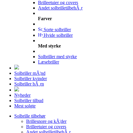
Brilleetuier og covers
Andet solbrilletilbehÃ¸r
Farver
Sorte solbriller
Hvide solbriller
Med styrke
Solbriller med styrke
Læsebriller
Solbriller mÃ¦nd
Solbriller kvinder
Solbriller bÃ¸rn
Nyheder
Solbriller tilbud
Mest solgte
Solbrille tilbehør
Brillesnore og kÃ¦der
Brilleetuier og covers
Andet solbrilletilbehÃ¸r