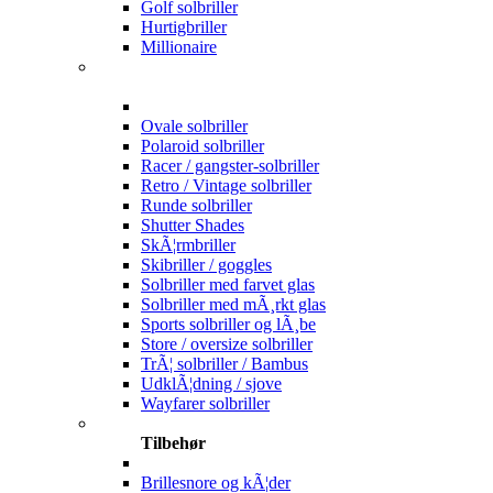
Golf solbriller
Hurtigbriller
Millionaire
Ovale solbriller
Polaroid solbriller
Racer / gangster-solbriller
Retro / Vintage solbriller
Runde solbriller
Shutter Shades
SkÃ¦rmbriller
Skibriller / goggles
Solbriller med farvet glas
Solbriller med mÃ¸rkt glas
Sports solbriller og lÃ¸be
Store / oversize solbriller
TrÃ¦ solbriller / Bambus
UdklÃ¦dning / sjove
Wayfarer solbriller
Tilbehør
Brillesnore og kÃ¦der