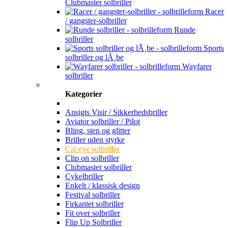
Clubmaster solbriller
Racer
/ gangster-solbriller
Runde
solbriller
Sports
solbriller og lÃ¸be
Wayfarer
solbriller
Kategorier
Ansigts Visir / Sikkerhedsbriller
Aviator solbriller / Pilot
Bling, sten og glitter
Briller uden styrke
Cat eye solbriller
Clip on solbriller
Clubmaster solbriller
Cykelbriller
Enkelt / klassisk design
Festival solbriller
Firkantet solbriller
Fit over solbriller
Flip Up Solbriller