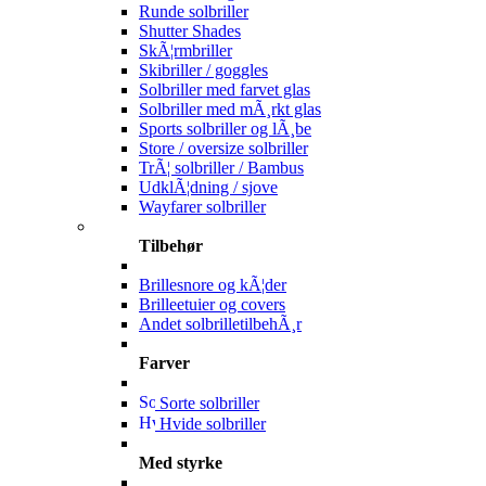
Runde solbriller
Shutter Shades
SkÃ¦rmbriller
Skibriller / goggles
Solbriller med farvet glas
Solbriller med mÃ¸rkt glas
Sports solbriller og lÃ¸be
Store / oversize solbriller
TrÃ¦ solbriller / Bambus
UdklÃ¦dning / sjove
Wayfarer solbriller
Tilbehør
Brillesnore og kÃ¦der
Brilleetuier og covers
Andet solbrilletilbehÃ¸r
Farver
Sorte solbriller
Hvide solbriller
Med styrke