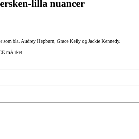
fersken-lilla nuancer
koner som bla. Audrey Hepburn, Grace Kelly og Jackie Kennedy.
r CE mÃ¦rket