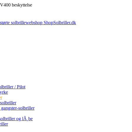
V400 beskyttelse
briller / Pilot
tyrke
er
olbriller
 gangster-solbriller
olbriller og lÃ¸be
iller