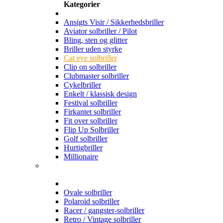
Kategorier
Ansigts Visir / Sikkerhedsbriller
Aviator solbriller / Pilot
Bling, sten og glitter
Briller uden styrke
Cat eye solbriller
Clip on solbriller
Clubmaster solbriller
Cykelbriller
Enkelt / klassisk design
Festival solbriller
Firkantet solbriller
Fit over solbriller
Flip Up Solbriller
Golf solbriller
Hurtigbriller
Millionaire
Ovale solbriller
Polaroid solbriller
Racer / gangster-solbriller
Retro / Vintage solbriller