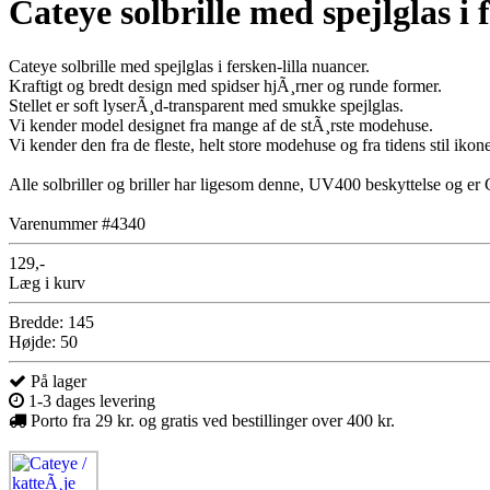
Cateye solbrille med spejlglas i 
Cateye solbrille med spejlglas i fersken-lilla nuancer.
Kraftigt og bredt design med spidser hjÃ¸rner og runde former.
Stellet er soft lyserÃ¸d-transparent med smukke spejlglas.
Vi kender model designet fra mange af de stÃ¸rste modehuse.
Vi kender den fra de fleste, helt store modehuse og fra tidens stil i
Alle solbriller og briller har ligesom denne, UV400 beskyttelse og e
Varenummer #4340
129,-
Læg i kurv
Bredde: 145
Højde: 50
På lager
1-3 dages levering
Porto fra 29 kr. og gratis ved bestillinger over 400 kr.