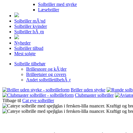
Solbriller med styrke
Læsebriller
Solbriller mÃ¦nd
Solbriller kvinder
Solbriller bÃ¸rn
Nyheder
Solbriller tilbud
Mest solgte
Solbrille tilbehør
Brillesnore og kÃ¦der
Brilleetuier og covers
Andet solbrilletilbehÃ¸r
Briller uden styrke
Clubmaster solbriller
Tilbage til
Cat eye solbriller