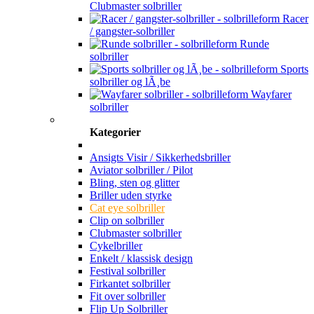
Clubmaster solbriller
Racer
/ gangster-solbriller
Runde
solbriller
Sports
solbriller og lÃ¸be
Wayfarer
solbriller
Kategorier
Ansigts Visir / Sikkerhedsbriller
Aviator solbriller / Pilot
Bling, sten og glitter
Briller uden styrke
Cat eye solbriller
Clip on solbriller
Clubmaster solbriller
Cykelbriller
Enkelt / klassisk design
Festival solbriller
Firkantet solbriller
Fit over solbriller
Flip Up Solbriller