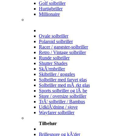
Golf solbriller
Hurtigbriller
Millionaire
Ovale solbriller
Polaroid solbriller
Racer / gangster-solbriller
Retro / Vintage solbriller
Runde solbriller
Shutter Shades
SkÃ¦rmbriller
Skibriller / goggles
Solbriller med farvet glas
Solbriller med mÃ¸rkt glas
Sports solbriller og lÃ¸be
Store / oversize solbriller
TrÃ¦ solbriller / Bambus
UdklÃ¦dning / sjove
Wayfarer solbriller
Tilbehør
Brillesnore og kÃ¦der