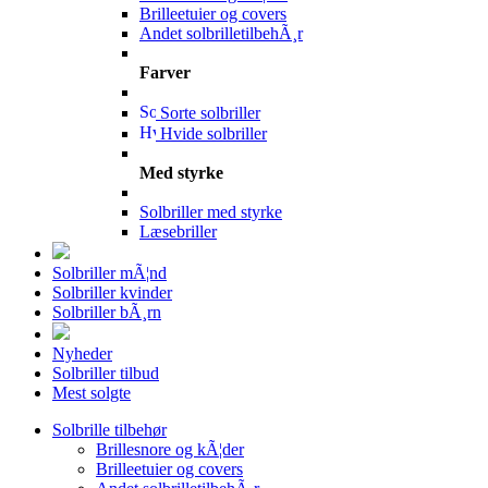
Brilleetuier og covers
Andet solbrilletilbehÃ¸r
Farver
Sorte solbriller
Hvide solbriller
Med styrke
Solbriller med styrke
Læsebriller
Solbriller mÃ¦nd
Solbriller kvinder
Solbriller bÃ¸rn
Nyheder
Solbriller tilbud
Mest solgte
Solbrille tilbehør
Brillesnore og kÃ¦der
Brilleetuier og covers