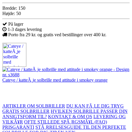
Bredde: 150
Højde: 50
På lager
1-3 dages levering
Porto fra 29 kr. og gratis ved bestillinger over 400 kr.
Cateye / katteÃ¸je solbrille med attitude i smokey orange
ARTIKLER OM SOLBRILLER
DU KAN FÃ¸LE DIG TRYG
GRATIS SOLBRILLER
HVILKEN SOLBRILLE PASSER DIN
ANSIGTSFORM TIL?
KONTAKT & OM OS
LEVERING OG
VILKÃ¥R
OFTE STILLEDE SPÃ¸RGSMÃ¥L (FAQ)
PRISGARANTI
STÃ¸RRELSESGUIDE TIL DEN PERFEKTE