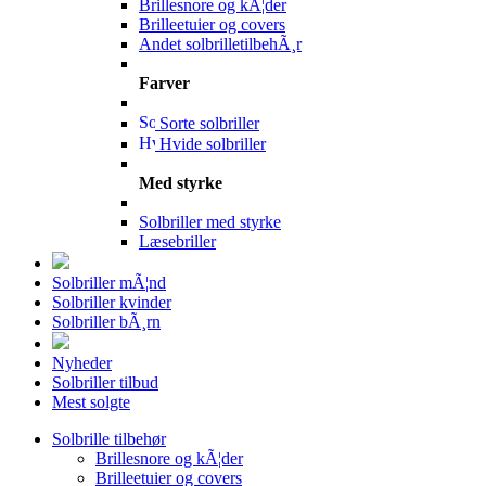
Brillesnore og kÃ¦der
Brilleetuier og covers
Andet solbrilletilbehÃ¸r
Farver
Sorte solbriller
Hvide solbriller
Med styrke
Solbriller med styrke
Læsebriller
Solbriller mÃ¦nd
Solbriller kvinder
Solbriller bÃ¸rn
Nyheder
Solbriller tilbud
Mest solgte
Solbrille tilbehør
Brillesnore og kÃ¦der
Brilleetuier og covers