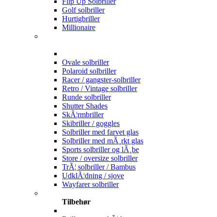
Flip Up Solbriller
Golf solbriller
Hurtigbriller
Millionaire
Ovale solbriller
Polaroid solbriller
Racer / gangster-solbriller
Retro / Vintage solbriller
Runde solbriller
Shutter Shades
SkÃ¦rmbriller
Skibriller / goggles
Solbriller med farvet glas
Solbriller med mÃ¸rkt glas
Sports solbriller og lÃ¸be
Store / oversize solbriller
TrÃ¦ solbriller / Bambus
UdklÃ¦dning / sjove
Wayfarer solbriller
Tilbehør