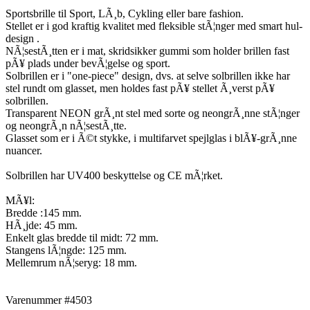
Sportsbrille til Sport, LÃ¸b, Cykling eller bare fashion.
Stellet er i god kraftig kvalitet med fleksible stÃ¦nger med smart hul-
design .
NÃ¦sestÃ¸tten er i mat, skridsikker gummi som holder brillen fast
pÃ¥ plads under bevÃ¦gelse og sport.
Solbrillen er i "one-piece" design, dvs. at selve solbrillen ikke har
stel rundt om glasset, men holdes fast pÃ¥ stellet Ã¸verst pÃ¥
solbrillen.
Transparent NEON grÃ¸nt stel med sorte og neongrÃ¸nne stÃ¦nger
og neongrÃ¸n nÃ¦sestÃ¸tte.
Glasset som er i Ã©t stykke, i multifarvet spejlglas i blÃ¥-grÃ¸nne
nuancer.
Solbrillen har UV400 beskyttelse og CE mÃ¦rket.
MÃ¥l:
Bredde :145 mm.
HÃ¸jde: 45 mm.
Enkelt glas bredde til midt: 72 mm.
Stangens lÃ¦ngde: 125 mm.
Mellemrum nÃ¦seryg: 18 mm.
Varenummer #4503