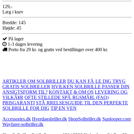
129,-
Læg i kurv
Bredde: 145
Højde: 45
På lager
1-3 dages levering
Porto fra 29 kr. og gratis ved bestillinger over 400 kr.
ARTIKLER OM SOLBRILLER
DU KAN FÃ¸LE DIG TRYG
GRATIS SOLBRILLER
HVILKEN SOLBRILLE PASSER DIN
ANSIGTSFORM TIL?
KONTAKT & OM OS
LEVERING OG
VILKÃ¥R
OFTE STILLEDE SPÃ¸RGSMÃ¥L (FAQ)
PRISGARANTI
STÃ¸RRELSESGUIDE TIL DEN PERFEKTE
SOLBRILLE FOR DIG
TIP EN VEN
Accessories.dk
Hverdagsbriller.dk
ShopSolbriller.dk
Sunlooper.com
Wayfarer-solbriller.dk