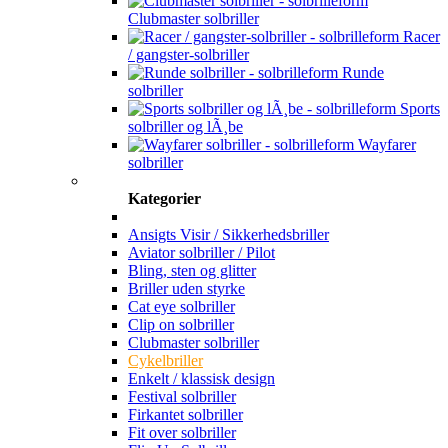
Clubmaster solbriller
Racer
/ gangster-solbriller
Runde
solbriller
Sports
solbriller og lÃ¸be
Wayfarer
solbriller
Kategorier
Ansigts Visir / Sikkerhedsbriller
Aviator solbriller / Pilot
Bling, sten og glitter
Briller uden styrke
Cat eye solbriller
Clip on solbriller
Clubmaster solbriller
Cykelbriller
Enkelt / klassisk design
Festival solbriller
Firkantet solbriller
Fit over solbriller