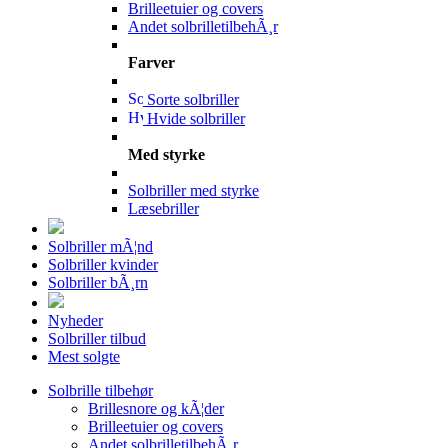
Brilleetuier og covers
Andet solbrilletilbehÃ¸r
Farver
Sorte solbriller
Hvide solbriller
Med styrke
Solbriller med styrke
Læsebriller
Solbriller mÃ¦nd
Solbriller kvinder
Solbriller bÃ¸rn
Nyheder
Solbriller tilbud
Mest solgte
Solbrille tilbehør
Brillesnore og kÃ¦der
Brilleetuier og covers
Andet solbrilletilbehÃ¸r