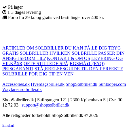
På lager
1-3 dages levering
Porto fra 29 kr. og gratis ved bestillinger over 400 kr.
ARTIKLER OM SOLBRILLER
DU KAN FÃ¸LE DIG TRYG
GRATIS SOLBRILLER
HVILKEN SOLBRILLE PASSER DIN
ANSIGTSFORM TIL?
KONTAKT & OM OS
LEVERING OG
VILKÃ¥R
OFTE STILLEDE SPÃ¸RGSMÃ¥L (FAQ)
PRISGARANTI
STÃ¸RRELSESGUIDE TIL DEN PERFEKTE
SOLBRILLE FOR DIG
TIP EN VEN
Accessories.dk
Hverdagsbriller.dk
ShopSolbriller.dk
Sunlooper.com
Wayfarer-solbriller.dk
ShopSolbriller.dk | Safirgangen 121 | 2300 København S | Cvr. 30
12 72 93 |
support@shopsolbriller.dk
Alle rettigheder forbeholdt ShopSolbriller.dk © 2026
Emelari