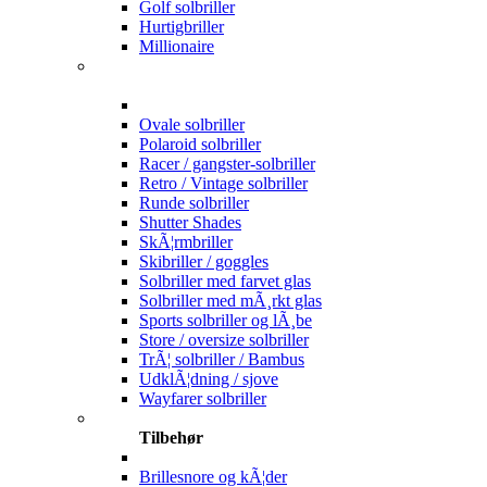
Golf solbriller
Hurtigbriller
Millionaire
Ovale solbriller
Polaroid solbriller
Racer / gangster-solbriller
Retro / Vintage solbriller
Runde solbriller
Shutter Shades
SkÃ¦rmbriller
Skibriller / goggles
Solbriller med farvet glas
Solbriller med mÃ¸rkt glas
Sports solbriller og lÃ¸be
Store / oversize solbriller
TrÃ¦ solbriller / Bambus
UdklÃ¦dning / sjove
Wayfarer solbriller
Tilbehør
Brillesnore og kÃ¦der