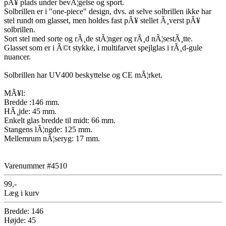
pÃ¥ plads under bevÃ¦gelse og sport.
Solbrillen er i "one-piece" design, dvs. at selve solbrillen ikke har
stel rundt om glasset, men holdes fast pÃ¥ stellet Ã¸verst pÃ¥
solbrillen.
Sort stel med sorte og rÃ¸de stÃ¦nger og rÃ¸d nÃ¦sestÃ¸tte.
Glasset som er i Ã©t stykke, i multifarvet spejlglas i rÃ¸d-gule
nuancer.
Solbrillen har UV400 beskyttelse og CE mÃ¦rket.
MÃ¥l:
Bredde :146 mm.
HÃ¸jde: 45 mm.
Enkelt glas bredde til midt: 66 mm.
Stangens lÃ¦ngde: 125 mm.
Mellemrum nÃ¦seryg: 17 mm.
Varenummer #4510
99,-
Læg i kurv
Bredde: 146
Højde: 45