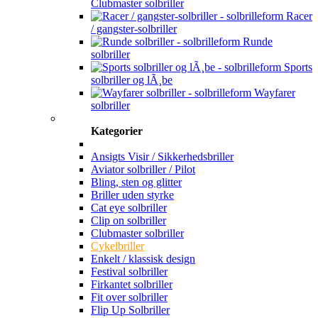
Clubmaster solbriller
Racer
/ gangster-solbriller
Runde
solbriller
Sports
solbriller og lÃ¸be
Wayfarer
solbriller
Kategorier
Ansigts Visir / Sikkerhedsbriller
Aviator solbriller / Pilot
Bling, sten og glitter
Briller uden styrke
Cat eye solbriller
Clip on solbriller
Clubmaster solbriller
Cykelbriller
Enkelt / klassisk design
Festival solbriller
Firkantet solbriller
Fit over solbriller
Flip Up Solbriller