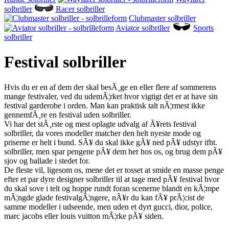
solbriller
Racer solbriller
Clubmaster solbriller
Aviator solbriller
Sports
solbriller
Festival solbriller
Hvis du er en af dem der skal besÃ¸ge en eller flere af sommerens
mange festivaler, ved du udemÃ¦rket hvor vigtigt det er at have sin
festival garderobe i orden. Man kan praktisk talt nÃ¦rmest ikke
gennemfÃ¸re en festival uden solbriller.
Vi har det stÃ¸rste og mest oplagte udvalg af Ã¥rets festival
solbriller, da vores modeller matcher den helt nyeste mode og
priserne er helt i bund. SÃ¥ du skal ikke gÃ¥ ned pÃ¥ udstyr ifht.
solbriller, men spar pengene pÃ¥ dem her hos os, og brug dem pÃ¥
sjov og ballade i stedet for.
De fleste vil, ligesom os, mene det er tosset at smide en masse penge
efter et par dyre designer solbriller til at tage med pÃ¥ festival hvor
du skal sove i telt og hoppe rundt foran scenerne blandt en kÃ¦mpe
mÃ¦ngde glade festivalgÃ¦ngere, nÃ¥r du kan fÃ¥ prÃ¦cist de
samme modeller i udseende, men uden et dyrt gucci, dior, police,
marc jacobs eller louis vuitton mÃ¦rke pÃ¥ siden.