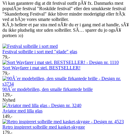
Vi kan garantere dig at dit festival outfit pÃ¥ fx. Danmarks mest
populÃ¦re festival "Roskilde festival" eller den smukkeste festival
"Skanderborg Festival" ikke bliver mindre moderigtigt eller frÃ¦k
ved at bÃ¦re vores smarte solbriller.
KÃ¸b hellere et par xtra med nÃ¥r du er i gang med at handle, sÃ¥
du ikke pludselig stor uden solbriller. SÃ… sparer du jo ogsÃ¥
portoen :o)
Festival solbrille i sort med "glade" glas
79,-
Sort Wayfarer i mat stel. BESTSELLER!
79,-
90Â´er modebrillen, den smalle firkantede brille
129,-
Nyhed
Aviator med lilla glas
149,-
Retro inspireret solbrille med kasket-skygge
179,-