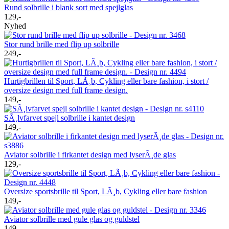
Rund solbrille i blank sort med spejlglas
129,-
Nyhed
Stor rund brille med flip up solbrille
249,-
Hurtigbrillen til Sport, LÃ¸b, Cykling eller bare fashion, i stort /
oversize design med full frame design.
149,-
SÃ¸lvfarvet spejl solbrille i kantet design
149,-
Aviator solbrille i firkantet design med lyserÃ¸de glas
129,-
Oversize sportsbrille til Sport, LÃ¸b, Cykling eller bare fashion
149,-
Aviator solbrille med gule glas og guldstel
149,-