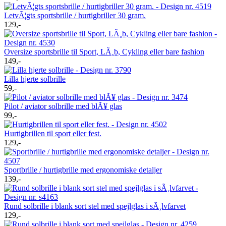
LetvÃ¦gts sportsbrille / hurtigbriller 30 gram.
129,-
Oversize sportsbrille til Sport, LÃ¸b, Cykling eller bare fashion
149,-
Lilla hjerte solbrille
59,-
Pilot / aviator solbrille med blÃ¥ glas
99,-
Hurtigbrillen til sport eller fest.
129,-
Sportbrille / hurtigbrille med ergonomiske detaljer
139,-
Rund solbrille i blank sort stel med spejlglas i sÃ¸lvfarvet
129,-