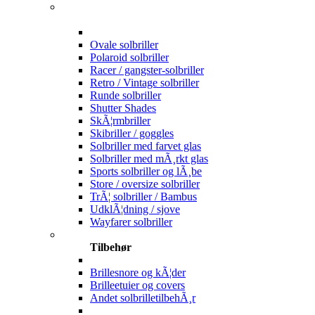
Ovale solbriller
Polaroid solbriller
Racer / gangster-solbriller
Retro / Vintage solbriller
Runde solbriller
Shutter Shades
SkÃ¦rmbriller
Skibriller / goggles
Solbriller med farvet glas
Solbriller med mÃ¸rkt glas
Sports solbriller og lÃ¸be
Store / oversize solbriller
TrÃ¦ solbriller / Bambus
UdklÃ¦dning / sjove
Wayfarer solbriller
Tilbehør
Brillesnore og kÃ¦der
Brilleetuier og covers
Andet solbrilletilbehÃ¸r