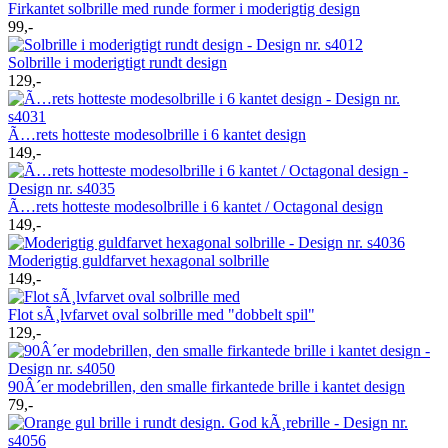
Firkantet solbrille med runde former i moderigtig design
99,-
Solbrille i moderigtigt rundt design
129,-
Ã…rets hotteste modesolbrille i 6 kantet design
149,-
Ã…rets hotteste modesolbrille i 6 kantet / Octagonal design
149,-
Moderigtig guldfarvet hexagonal solbrille
149,-
Flot sÃ¸lvfarvet oval solbrille med "dobbelt spil"
129,-
90Â´er modebrillen, den smalle firkantede brille i kantet design
79,-