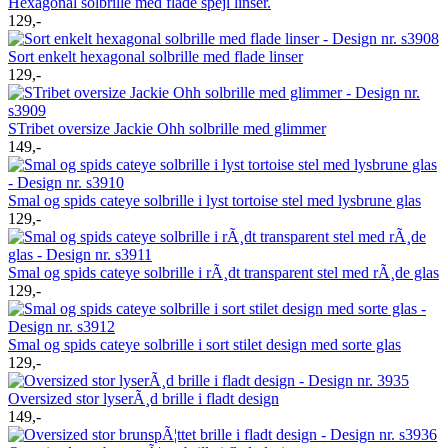
Hexagonal solbrille med flade spejl linser.
129,-
Sort enkelt hexagonal solbrille med flade linser
129,-
STribet oversize Jackie Ohh solbrille med glimmer
149,-
Smal og spids cateye solbrille i lyst tortoise stel med lysbrune glas
129,-
Smal og spids cateye solbrille i rÃ¸dt transparent stel med rÃ¸de glas
129,-
Smal og spids cateye solbrille i sort stilet design med sorte glas
129,-
Oversized stor lyserÃ¸d brille i fladt design
149,-