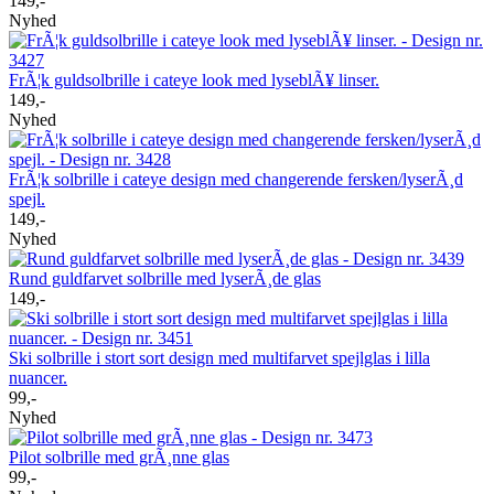
149,-
Nyhed
FrÃ¦k guldsolbrille i cateye look med lyseblÃ¥ linser.
149,-
Nyhed
FrÃ¦k solbrille i cateye design med changerende fersken/lyserÃ¸d
spejl.
149,-
Nyhed
Rund guldfarvet solbrille med lyserÃ¸de glas
149,-
Ski solbrille i stort sort design med multifarvet spejlglas i lilla
nuancer.
99,-
Nyhed
Pilot solbrille med grÃ¸nne glas
99,-