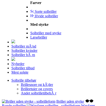
Farver
Sorte solbriller
Hvide solbriller
Med styrke
Solbriller med styrke
Læsebriller
Solbriller mÃ¦nd
Solbriller kvinder
Solbriller bÃ¸rn
Nyheder
Solbriller tilbud
Mest solgte
Solbrille tilbehør
Brillesnore og kÃ¦der
Brilleetuier og covers
Andet solbrilletilbehÃ¸r
Briller uden styrke
Runde solbriller
Wayfarer