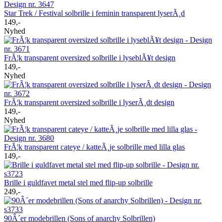
Star Trek / Festival solbrille i feminin transparent lyserÃ¸d
149,-
Nyhed
FrÃ¦k transparent oversized solbrille i lyseblÃ¥t design
149,-
Nyhed
FrÃ¦k transparent oversized solbrille i lyserÃ¸dt design
149,-
Nyhed
FrÃ¦k transparent cateye / katteÃ¸je solbrille med lilla glas
149,-
Brille i guldfavet metal stel med flip-up solbrille
249,-
90Â´er modebrillen (Sons of anarchy Solbrillen)