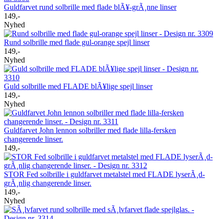
Guldfarvet rund solbrille med flade blÃ¥-grÃ¸nne linser
149,-
Nyhed
Rund solbrille med flade gul-orange spejl linser
149,-
Nyhed
Guld solbrille med FLADE blÃ¥lige spejl linser
149,-
Nyhed
Guldfarvet John lennon solbriller med flade lilla-fersken
changerende linser.
149,-
STOR Fed solbrille i guldfarvet metalstel med FLADE lyserÃ¸d-
grÃ¸nlig changerende linser.
149,-
Nyhed