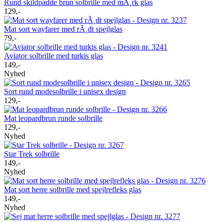
Rund skildpadde brun solbrille med mÃ¸rk glas
129,-
Mat sort wayfarer med rÃ¸dt spejlglas
79,-
Aviator solbrille med turkis glas
149,-
Nyhed
Sort rund modesolbrille i unisex design
129,-
Mat leopardbrun runde solbrille
129,-
Nyhed
Star Trek solbrille
149,-
Nyhed
Mat sort herre solbrille med spejlrefleks glas
149,-
Nyhed