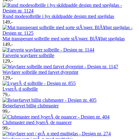
Rund modesolbrille i lys skildpadde design med spejlglas
149,-
Mat transperant solbrille med sorte stÃ¦nger. BlÃ¥ligt spejlglas
149,-
Farverig wayfarer solbrille
129,-
Wayfarer solbrille med farvet dyreprint
129,-
LyserÃ¸d solbrille
79,-
Beigefarvet billig clubmaster
99,-
Clubmaster med lyserÃ¸de nuancer
99,-