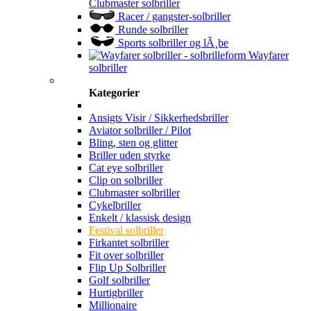
Clubmaster solbriller
Racer / gangster-solbriller
Runde solbriller
Sports solbriller og lÃ¸be
Wayfarer
solbriller
Kategorier
Ansigts Visir / Sikkerhedsbriller
Aviator solbriller / Pilot
Bling, sten og glitter
Briller uden styrke
Cat eye solbriller
Clip on solbriller
Clubmaster solbriller
Cykelbriller
Enkelt / klassisk design
Festival solbriller
Firkantet solbriller
Fit over solbriller
Flip Up Solbriller
Golf solbriller
Hurtigbriller
Millionaire