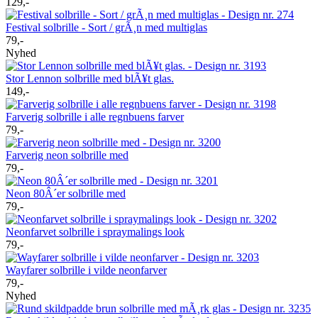
129,-
Festival solbrille - Sort / grÃ¸n med multiglas
79,-
Nyhed
Stor Lennon solbrille med blÃ¥t glas.
149,-
Farverig solbrille i alle regnbuens farver
79,-
Farverig neon solbrille med
79,-
Neon 80Â´er solbrille med
79,-
Neonfarvet solbrille i spraymalings look
79,-
Wayfarer solbrille i vilde neonfarver
79,-
Nyhed