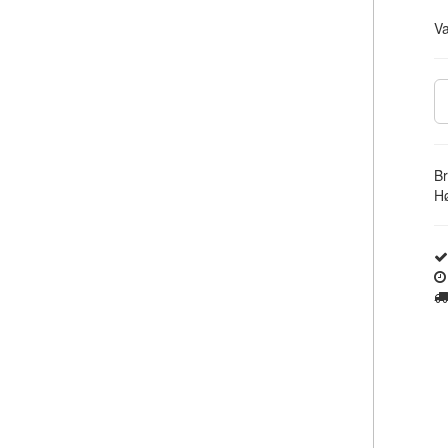
V
Br
Hø