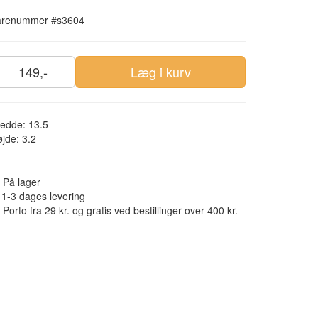
arenummer #s3604
149,-
Læg i kurv
edde: 13.5
jde: 3.2
På lager
1-3 dages levering
Porto fra 29 kr. og gratis ved bestillinger over 400 kr.