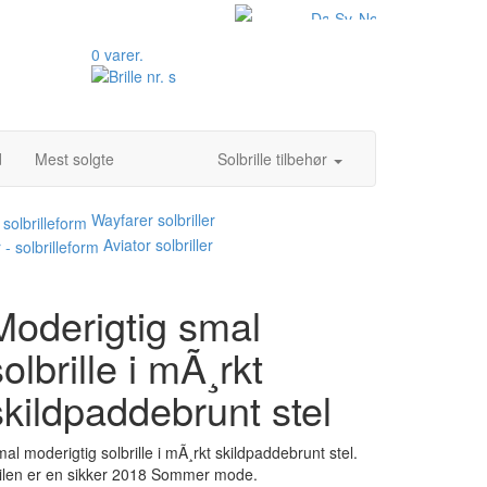
0 varer.
d
Mest solgte
Solbrille tilbehør
Wayfarer solbriller
Aviator solbriller
Moderigtig smal
solbrille i mÃ¸rkt
skildpaddebrunt stel
al moderigtig solbrille i mÃ¸rkt skildpaddebrunt stel.
ilen er en sikker 2018 Sommer mode.