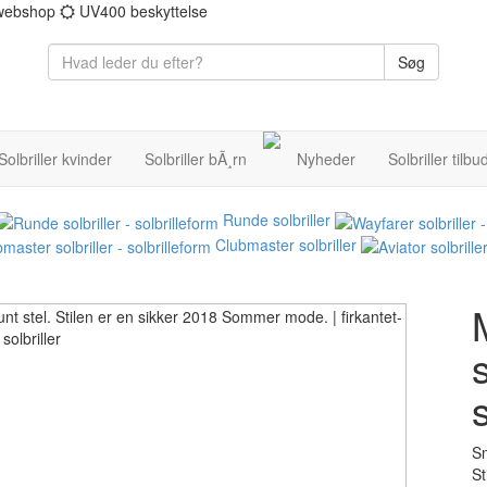
 webshop
UV400 beskyttelse
Søg
Solbriller kvinder
Solbriller bÃ¸rn
Nyheder
Solbriller tilbu
Runde solbriller
Clubmaster solbriller
Sm
St