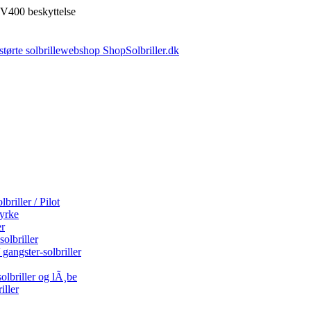
V400 beskyttelse
briller / Pilot
tyrke
er
olbriller
 gangster-solbriller
olbriller og lÃ¸be
iller