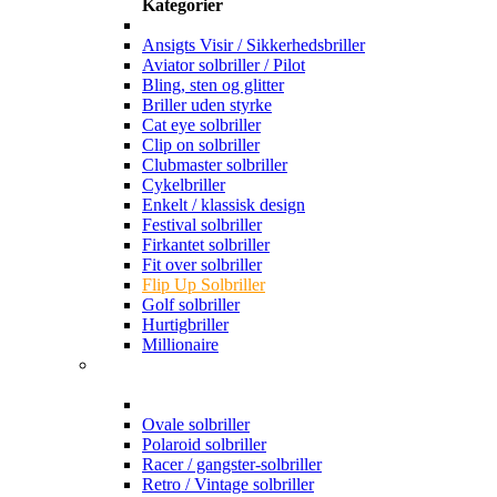
Kategorier
Ansigts Visir / Sikkerhedsbriller
Aviator solbriller / Pilot
Bling, sten og glitter
Briller uden styrke
Cat eye solbriller
Clip on solbriller
Clubmaster solbriller
Cykelbriller
Enkelt / klassisk design
Festival solbriller
Firkantet solbriller
Fit over solbriller
Flip Up Solbriller
Golf solbriller
Hurtigbriller
Millionaire
Ovale solbriller
Polaroid solbriller
Racer / gangster-solbriller
Retro / Vintage solbriller