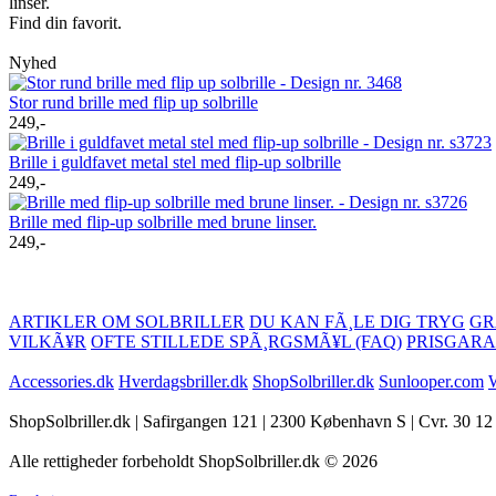
linser.
Find din favorit.
Nyhed
Stor rund brille med flip up solbrille
249,-
Brille i guldfavet metal stel med flip-up solbrille
249,-
Brille med flip-up solbrille med brune linser.
249,-
ARTIKLER OM SOLBRILLER
DU KAN FÃ¸LE DIG TRYG
GR
VILKÃ¥R
OFTE STILLEDE SPÃ¸RGSMÃ¥L (FAQ)
PRISGARA
Accessories.dk
Hverdagsbriller.dk
ShopSolbriller.dk
Sunlooper.com
W
ShopSolbriller.dk | Safirgangen 121 | 2300 København S | Cvr. 30 12
Alle rettigheder forbeholdt ShopSolbriller.dk © 2026