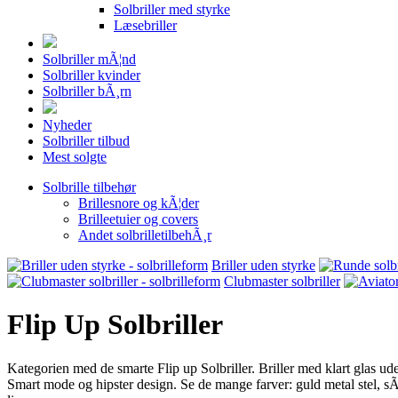
Solbriller med styrke
Læsebriller
Solbriller mÃ¦nd
Solbriller kvinder
Solbriller bÃ¸rn
Nyheder
Solbriller tilbud
Mest solgte
Solbrille tilbehør
Brillesnore og kÃ¦der
Brilleetuier og covers
Andet solbrilletilbehÃ¸r
Briller uden styrke
Clubmaster solbriller
Flip Up Solbriller
Kategorien med de smarte Flip up Solbriller. Briller med klart glas u
Smart mode og hipster design. Se de mange farver: guld metal stel, sÃ¸l