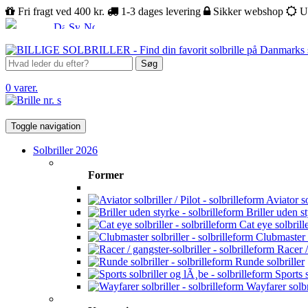
Fri fragt ved 400 kr.
1-3 dages levering
Sikker webshop
U
Søg
0 varer.
Toggle navigation
Solbriller 2026
Former
Aviator sol
Briller uden s
Cat eye solbrill
Clubmaster s
Racer /
Runde solbriller
Sports s
Wayfarer solbr