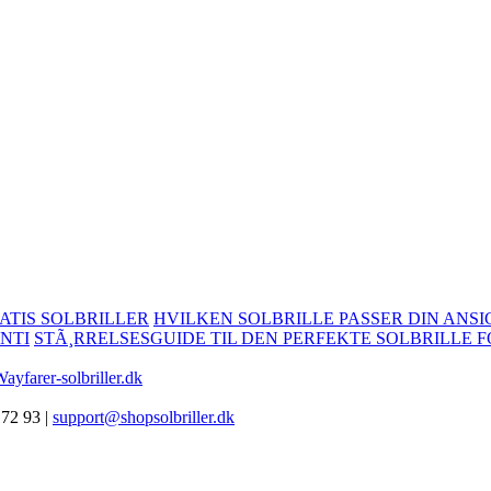
ATIS SOLBRILLER
HVILKEN SOLBRILLE PASSER DIN ANSI
NTI
STÃ¸RRELSESGUIDE TIL DEN PERFEKTE SOLBRILLE F
ayfarer-solbriller.dk
 72 93 |
support@shopsolbriller.dk