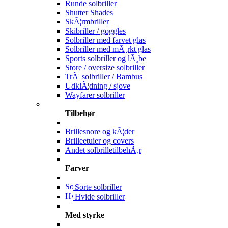
Runde solbriller
Shutter Shades
SkÃ¦rmbriller
Skibriller / goggles
Solbriller med farvet glas
Solbriller med mÃ¸rkt glas
Sports solbriller og lÃ¸be
Store / oversize solbriller
TrÃ¦ solbriller / Bambus
UdklÃ¦dning / sjove
Wayfarer solbriller
Tilbehør
Brillesnore og kÃ¦der
Brilleetuier og covers
Andet solbrilletilbehÃ¸r
Farver
Sorte solbriller
Hvide solbriller
Med styrke