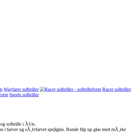
Wayfarer solbriller
Racer solbriller
Sports solbriller
og solbrille i Ã©n.
glas i farver og sÃ¸lvfarvet spejlglas. Runde flip up glas med mÃ¸rke