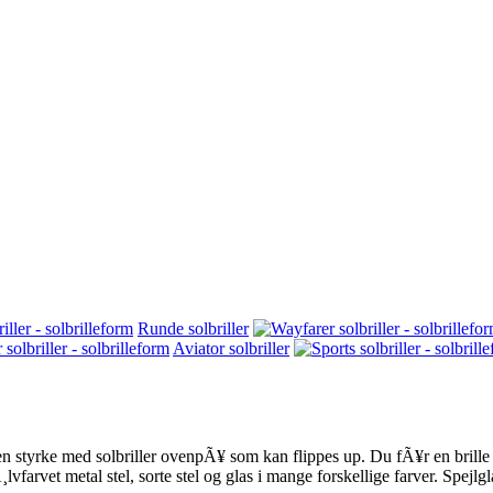
Runde solbriller
Aviator solbriller
den styrke med solbriller ovenpÃ¥ som kan flippes up. Du fÃ¥r en brille 
vfarvet metal stel, sorte stel og glas i mange forskellige farver. Spejl