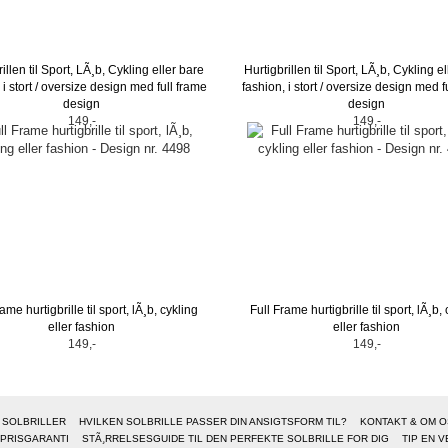
illen til Sport, LÃ¸b, Cykling eller bare
Hurtigbrillen til Sport, LÃ¸b, Cykling e
 i stort / oversize design med full frame
fashion, i stort / oversize design med f
design
design
149,-
149,-
ame hurtigbrille til sport, lÃ¸b, cykling
Full Frame hurtigbrille til sport, lÃ¸b,
eller fashion
eller fashion
149,-
149,-
 SOLBRILLER
HVILKEN SOLBRILLE PASSER DIN ANSIGTSFORM TIL?
KONTAKT & OM O
PRISGARANTI
STÃ¸RRELSESGUIDE TIL DEN PERFEKTE SOLBRILLE FOR DIG
TIP EN V