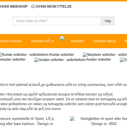
IKKER WEBSHOP
UV400 BESKYTTELSE
Søg
lbriller kvinder
Solbriller bÃ¸rn
Nyheder
Solbriller tilbud
M
Runde solbriller
master solbriller
Aviator solbriller
et er helt optimalt at besÃ¸ge golfbanerne pÃ¥ en solrig sommerdag, men nÃ¥r solen
riller i flot enkelt og ogsÃ¥ spÃ¦ndende designs til bÃ¥de kvinder og mÃ¦nd.
re sportsudÃ¸vere der bevÃ¦ger kroppen aktivt. De er udstyret med en behagelig og blÃ
re golfspilleren en sikker og behagelig solbrille som sidder godt fast pÃ¥ ansigtet 
hagelig og aktiv dag pÃ¥ de grÃ¸nne baner.