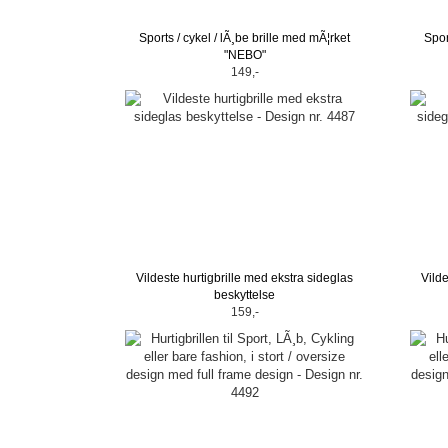
Sports / cykel / lÃ¸be brille med mÃ¦rket
Spor
"NEBO"
149,-
Vildeste hurtigbrille med ekstra sideglas
Vilde
beskyttelse
159,-