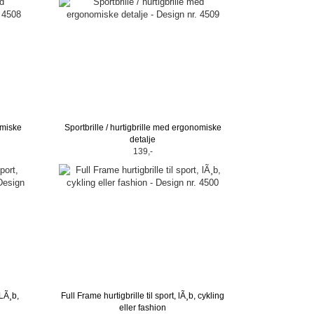
omiske
Sportbrille / hurtigbrille med ergonomiske
detalje
139,-
 LÃ¸b,
Full Frame hurtigbrille til sport, lÃ¸b, cykling
eller fashion