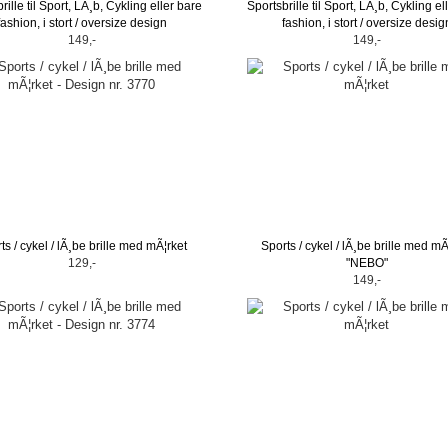
rille til Sport, LÃ¸b, Cykling eller bare
Sportsbrille til Sport, LÃ¸b, Cykling el
fashion, i stort / oversize design
fashion, i stort / oversize desig
149,-
149,-
ts / cykel / lÃ¸be brille med mÃ¦rket
Sports / cykel / lÃ¸be brille med mÃ
129,-
"NEBO"
149,-