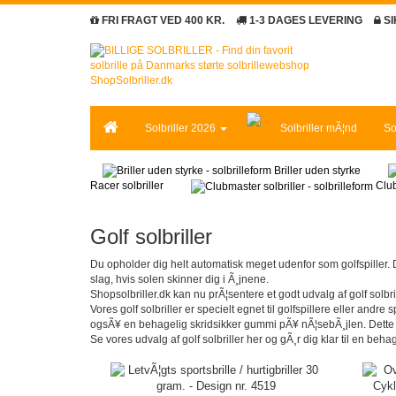
FRI FRAGT VED 400 KR.
1-3 DAGES LEVERING
S
Solbriller 2026
Solbriller mÃ¦nd
So
Briller uden styrke
Racer solbriller
Club
Golf solbriller
Du opholder dig helt automatisk meget udenfor som golfspiller. D
slag, hvis solen skinner dig i Ã¸jnene.
Shopsolbriller.dk kan nu prÃ¦sentere et godt udvalg af golf solb
Vores golf solbriller er specielt egnet til golfspillere eller and
ogsÃ¥ en behagelig skridsikker gummi pÃ¥ nÃ¦sebÃ¸jlen. Dette sik
Se vores udvalg af golf solbriller her og gÃ¸r dig klar til en be