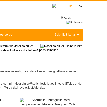
0 varer.
est solgte
Solbrille tilbehør
Wayfarer solbriller
Sports solbriller
 skinner kraftigt, kan det vÃ¦re vanskeligt at lave et super
¸d gummi indvendig pÃ¥ solbrillestellet og i nogle tilfÃ¦lde er der
nÃ¥r du skal lave et kraftfuldt slag.