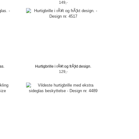
149,-
as.
Hurtigbrille i rÃ¥t og frÃ¦kt design.
129,-