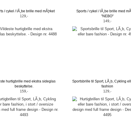
ts / cykel / lÃ¸be brille med mÃ¦rket
Sports / cykel / lÃ¸be brille med mÃ
129,-
"NEBO"
149,-
ste hurtigbrille med ekstra sideglas
Sportsbrille til Sport, LÃ¸b, Cykling el
beskyttelse.
fashion
159,-
129,-