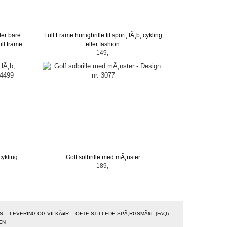
ller bare
Full Frame hurtigbrille til sport, lÃ¸b, cykling
ull frame
eller fashion.
149,-
 cykling
Golf solbrille med mÃ¸nster
189,-
S
LEVERING OG VILKÃ¥R
OFTE STILLEDE SPÃ¸RGSMÃ¥L (FAQ)
EN