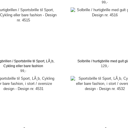
99,-
gbrillen / Sportsbrille til Sport, LÃ¸b,
Solbrille / hurtigbrille med gult gl
Cykling eller bare fashion
129,-
99,-