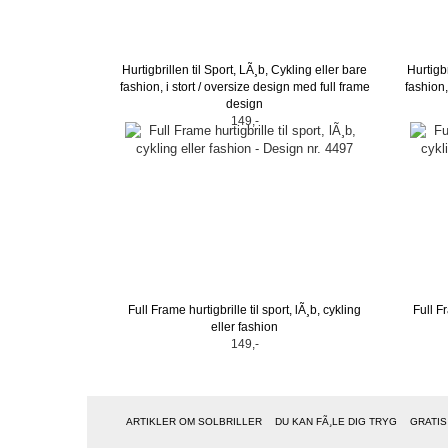
Hurtigbrillen til Sport, LÃ¸b, Cykling eller bare
Hurtigbr
fashion, i stort / oversize design med full frame
fashion,
design
149,-
Full Frame hurtigbrille til sport, lÃ¸b, cykling
Full Fr
eller fashion
149,-
ARTIKLER OM SOLBRILLER
DU KAN FÃ¸LE DIG TRYG
GRATIS