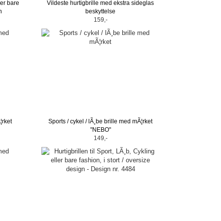
ler bare
Vildeste hurtigbrille med ekstra sideglas
n
beskyttelse
159,-
¦rket
Sports / cykel / lÃ¸be brille med mÃ¦rket
"NEBO"
149,-