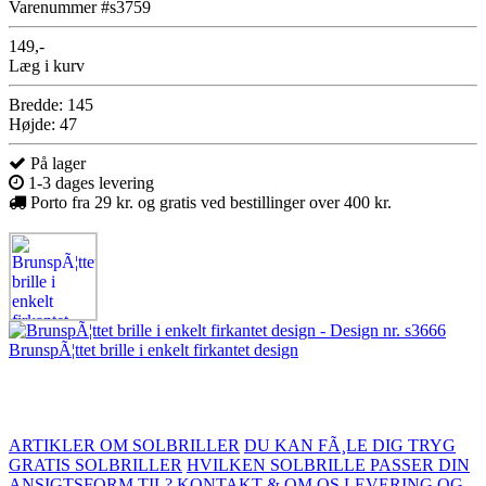
Varenummer #s3759
149,-
Læg i kurv
Bredde: 145
Højde: 47
På lager
1-3 dages levering
Porto fra 29 kr. og gratis ved bestillinger over 400 kr.
BrunspÃ¦ttet brille i enkelt firkantet design
ARTIKLER OM SOLBRILLER
DU KAN FÃ¸LE DIG TRYG
GRATIS SOLBRILLER
HVILKEN SOLBRILLE PASSER DIN
ANSIGTSFORM TIL?
KONTAKT & OM OS
LEVERING OG