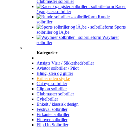
Clubmaster solbriller
Racer
/ gangster-solbriller
Runde
solbriller
Sports
solbriller og lÃ¸be
Wayfarer
solbriller
Kategorier
Ansigts Visir / Sikkerhedsbriller
Aviator solbriller / Pilot
Bling, sten og glitter
Briller uden styrke
Cat eye solbriller
Clip on solbriller
Clubmaster solbriller
Cykelbriller
Enkelt / klassisk design
Festival solbriller
Firkantet solbriller
Fit over solbriller
Flip Up Solbriller