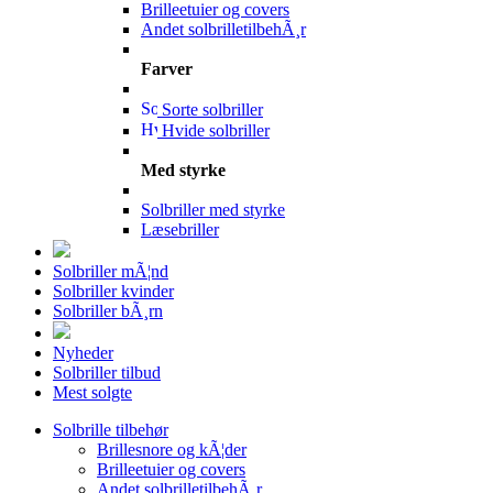
Brilleetuier og covers
Andet solbrilletilbehÃ¸r
Farver
Sorte solbriller
Hvide solbriller
Med styrke
Solbriller med styrke
Læsebriller
Solbriller mÃ¦nd
Solbriller kvinder
Solbriller bÃ¸rn
Nyheder
Solbriller tilbud
Mest solgte
Solbrille tilbehør
Brillesnore og kÃ¦der
Brilleetuier og covers
Andet solbrilletilbehÃ¸r