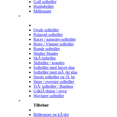
Golf solbriller
Hurtigbriller
Millionaire
Ovale solbriller
Polaroid solbriller
Racer / gangster-solbriller
Retro / Vintage solbriller
Runde solbriller
Shutter Shades
SkÃ¦rmbriller
Skibriller / goggles
Solbriller med farvet glas
Solbriller med mÃ¸rkt glas
Sports solbriller og lÃ¸be
Store / oversize solbriller
TrÃ¦ solbriller / Bambus
UdklÃ¦dning / sjove
Wayfarer solbriller
Tilbehør
Brillesnore og kÃ¦der