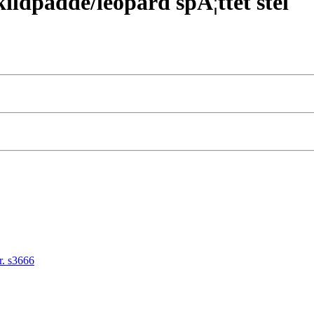
skildpadde/leopard spÃ¦ttet stel