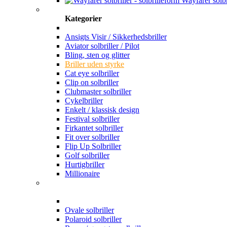
Wayfarer solbr
Kategorier
Ansigts Visir / Sikkerhedsbriller
Aviator solbriller / Pilot
Bling, sten og glitter
Briller uden styrke
Cat eye solbriller
Clip on solbriller
Clubmaster solbriller
Cykelbriller
Enkelt / klassisk design
Festival solbriller
Firkantet solbriller
Fit over solbriller
Flip Up Solbriller
Golf solbriller
Hurtigbriller
Millionaire
Ovale solbriller
Polaroid solbriller