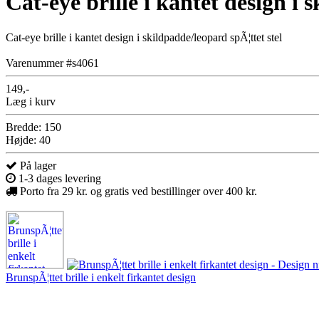
Cat-eye brille i kantet design i 
Cat-eye brille i kantet design i skildpadde/leopard spÃ¦ttet stel
Varenummer #s4061
149,-
Læg i kurv
Bredde: 150
Højde: 40
På lager
1-3 dages levering
Porto fra 29 kr. og gratis ved bestillinger over 400 kr.
BrunspÃ¦ttet brille i enkelt firkantet design