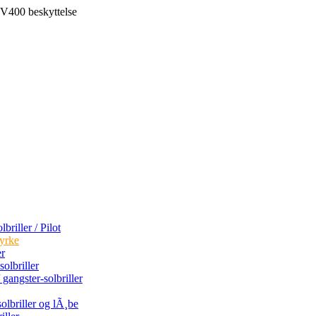
V400 beskyttelse
briller / Pilot
tyrke
er
olbriller
 gangster-solbriller
olbriller og lÃ¸be