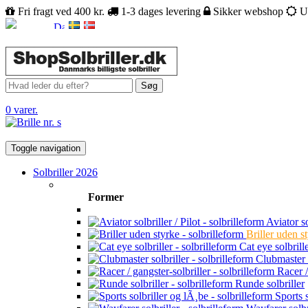
Fri fragt ved 400 kr.
1-3 dages levering
Sikker webshop
U
Søg
0 varer.
Toggle navigation
Solbriller 2026
Former
Aviator sol
Briller uden s
Cat eye solbrill
Clubmaster s
Racer /
Runde solbriller
Sports s