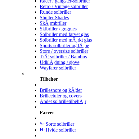
Racer / gangster-solbriller
Retro / Vintage solbriller
Runde solbriller
Shutter Shades
SkÃ¦rmbriller
Skibriller / goggles
Solbriller med farvet glas
Solbriller med mÃ¸rkt glas
Sports solbriller og lÃ¸be
Store / oversize solbriller
TrÃ¦ solbriller / Bambus
UdklÃ¦dning / sjove
Wayfarer solbriller
Tilbehør
Brillesnore og kÃ¦der
Brilleetuier og covers
Andet solbrilletilbehÃ¸r
Farver
Sorte solbriller
Hvide solbriller