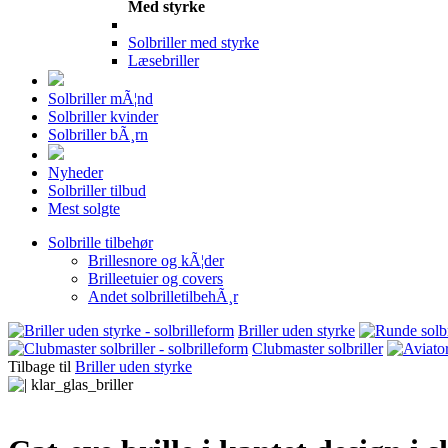
Med styrke
Solbriller med styrke
Læsebriller
Solbriller mÃ¦nd
Solbriller kvinder
Solbriller bÃ¸rn
Nyheder
Solbriller tilbud
Mest solgte
Solbrille tilbehør
Brillesnore og kÃ¦der
Brilleetuier og covers
Andet solbrilletilbehÃ¸r
Briller uden styrke
Clubmaster solbriller
Tilbage til
Briller uden styrke