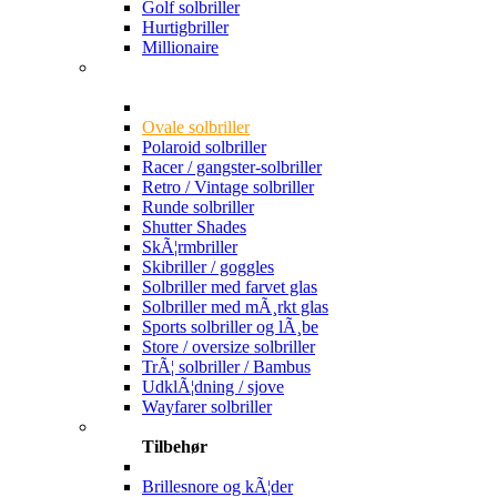
Golf solbriller
Hurtigbriller
Millionaire
Ovale solbriller
Polaroid solbriller
Racer / gangster-solbriller
Retro / Vintage solbriller
Runde solbriller
Shutter Shades
SkÃ¦rmbriller
Skibriller / goggles
Solbriller med farvet glas
Solbriller med mÃ¸rkt glas
Sports solbriller og lÃ¸be
Store / oversize solbriller
TrÃ¦ solbriller / Bambus
UdklÃ¦dning / sjove
Wayfarer solbriller
Tilbehør
Brillesnore og kÃ¦der