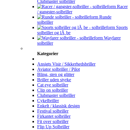
Clubmaster solbriller
Racer
/ gangster-solbriller
Runde
solbriller
Sports
solbriller og lÃ¸be
Wayfarer
solbriller
Kategorier
Ansigts Visir / Sikkerhedsbriller
Aviator solbriller / Pilot
Bling, sten og glitter
Briller uden styrke
Cat eye solbriller
Clip on solbriller
Clubmaster solbriller
Cykelbriller
Enkelt / klassisk design
Festival solbriller
Firkantet solbriller
Fit over solbriller
Flip Up Solbriller