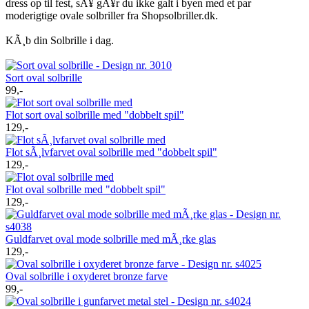
dress op til fest, sÃ¥ gÃ¥r du ikke galt i byen med et par
moderigtige ovale solbriller fra Shopsolbriller.dk.
KÃ¸b din Solbrille i dag.
Sort oval solbrille
99,-
Flot sort oval solbrille med "dobbelt spil"
129,-
Flot sÃ¸lvfarvet oval solbrille med "dobbelt spil"
129,-
Flot oval solbrille med "dobbelt spil"
129,-
Guldfarvet oval mode solbrille med mÃ¸rke glas
129,-
Oval solbrille i oxyderet bronze farve
99,-