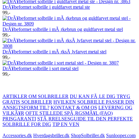
DrÃ¥beformet solbrille i guldfarvet metal ste
99,-
DrÃ¥beformet solbrille i mÃ¸rkebrun og guldfarvet metal stel
99,-
DrÃ¥beformet solbrille i mÃ¸rksÃ¸lvfarvet metal stel
99,-
DrÃ¥beformet solbrille i sort metal stel
99,-
ARTIKLER OM SOLBRILLER
DU KAN FÃ¸LE DIG TRYG
GRATIS SOLBRILLER
HVILKEN SOLBRILLE PASSER DIN
ANSIGTSFORM TIL?
KONTAKT & OM OS
LEVERING OG
VILKÃ¥R
OFTE STILLEDE SPÃ¸RGSMÃ¥L (FAQ)
PRISGARANTI
STÃ¸RRELSESGUIDE TIL DEN PERFEKTE
SOLBRILLE FOR DIG
TIP EN VEN
Accessories.dk
Hverdagsbriller.dk
ShopSolbriller.dk
Sunlooper.com