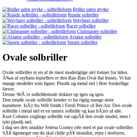
Briller uden styrke
Runde solbriller
Wayfarer solbriller
Racer solbriller
Clubmaster solbriller
Aviator solbriller
Sports solbriller
Ovale solbriller
Ovale solbriller er en af de mest moderigtige stel former for tiden.
Ã‰n af raybans topsellers er den Ray-Ban Oval flat lenses. Vi har
mange modeller som ligner. Plastik og metal stel i flere forskellige
farver.
Denne 90Â´er solbrillemode dukker op igen og igen.
Den smalle ovale solbrille kender vi fra rigtig mange store
kunstnere. IsÃ¦r fra Will Smith i Fresh Prince of Bel-Air. Den ovale
solbrille i metal stel er en unisex solbrille og kan bÃ¦rer af alle.
Kurt Cobains ynglings solbrille var ogsÃ¥ den ovale model, men i
tykt plastik stel.
I dag ses den smukke Selena Gomez ofte med et par ovale solbriller.
SÃ¥ ligemeget om du skal chille pÃ¥ stranden, rejse i storbyen,