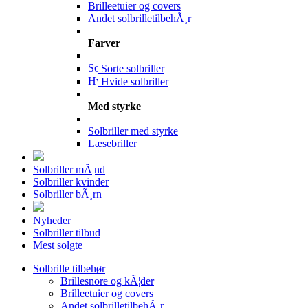
Brilleetuier og covers
Andet solbrilletilbehÃ¸r
Farver
Sorte solbriller
Hvide solbriller
Med styrke
Solbriller med styrke
Læsebriller
Solbriller mÃ¦nd
Solbriller kvinder
Solbriller bÃ¸rn
Nyheder
Solbriller tilbud
Mest solgte
Solbrille tilbehør
Brillesnore og kÃ¦der
Brilleetuier og covers
Andet solbrilletilbehÃ¸r