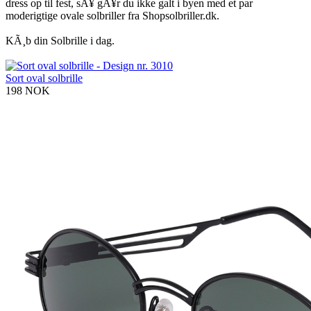
dress op til fest, sÃ¥ gÃ¥r du ikke galt i byen med et par
moderigtige ovale solbriller fra Shopsolbriller.dk.
KÃ¸b din Solbrille i dag.
Sort oval solbrille
198 NOK