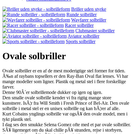
Briller uden styrke
Runde solbriller
Wayfarer solbriller
Racer solbriller
Clubmaster solbriller
Aviator solbriller
Sports solbriller
Ovale solbriller
Ovale solbriller er en af de mest moderigtige stel former for tiden.
Ã‰n af raybans topsellers er den Ray-Ban Oval flat lenses. Vi har
mange modeller som ligner. Plastik og metal stel i flere forskellige
farver.
Denne 90Â´er solbrillemode dukker op igen og igen.
Den smalle ovale solbrille kender vi fra rigtig mange store
kunstnere. IsÃ¦r fra Will Smith i Fresh Prince of Bel-Air. Den ovale
solbrille i metal stel er en unisex solbrille og kan bÃ¦rer af alle.
Kurt Cobains ynglings solbrille var ogsÃ¥ den ovale model, men i
tykt plastik stel.
I dag ses den smukke Selena Gomez ofte med et par ovale solbriller.
SÃ¥ ligemeget om du skal chille pÃ¥ stranden, rejse i storbyen,