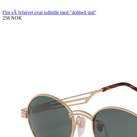
Flot sÃ¸lvfarvet oval solbrille med "dobbelt spil"
258 NOK