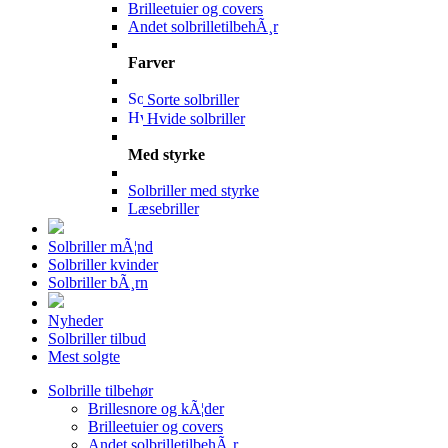
Brilleetuier og covers
Andet solbrilletilbehÃ¸r
Farver
Sorte solbriller
Hvide solbriller
Med styrke
Solbriller med styrke
Læsebriller
Solbriller mÃ¦nd
Solbriller kvinder
Solbriller bÃ¸rn
Nyheder
Solbriller tilbud
Mest solgte
Solbrille tilbehør
Brillesnore og kÃ¦der
Brilleetuier og covers
Andet solbrilletilbehÃ¸r