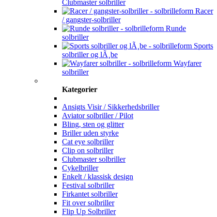
Clubmaster solbriller
Racer
/ gangster-solbriller
Runde
solbriller
Sports
solbriller og lÃ¸be
Wayfarer
solbriller
Kategorier
Ansigts Visir / Sikkerhedsbriller
Aviator solbriller / Pilot
Bling, sten og glitter
Briller uden styrke
Cat eye solbriller
Clip on solbriller
Clubmaster solbriller
Cykelbriller
Enkelt / klassisk design
Festival solbriller
Firkantet solbriller
Fit over solbriller
Flip Up Solbriller