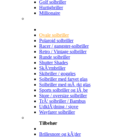
Golf solbriller
Hurtigbriller
Millionaire
Ovale solbriller
Polaroid solbriller
Racer / gangster-solbriller
Retro / Vintage solbriller
Runde solbriller
Shutter Shades
SkÃ¦rmbriller
Skibriller / goggles
Solbriller med farvet glas
Solbriller med mÃ¸rkt glas
Sports solbriller og lÃ¸be
Store / oversize solbriller
TrÃ¦ solbriller / Bambus
UdklÃ¦dning / sjove
Wayfarer solbriller
Tilbehør
Brillesnore og kÃ¦der