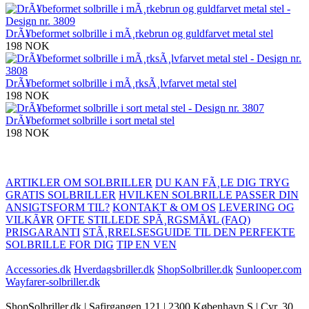
DrÃ¥beformet solbrille i mÃ¸rkebrun og guldfarvet metal stel
198 NOK
DrÃ¥beformet solbrille i mÃ¸rksÃ¸lvfarvet metal stel
198 NOK
DrÃ¥beformet solbrille i sort metal stel
198 NOK
ARTIKLER OM SOLBRILLER
DU KAN FÃ¸LE DIG TRYG
GRATIS SOLBRILLER
HVILKEN SOLBRILLE PASSER DIN
ANSIGTSFORM TIL?
KONTAKT & OM OS
LEVERING OG
VILKÃ¥R
OFTE STILLEDE SPÃ¸RGSMÃ¥L (FAQ)
PRISGARANTI
STÃ¸RRELSESGUIDE TIL DEN PERFEKTE
SOLBRILLE FOR DIG
TIP EN VEN
Accessories.dk
Hverdagsbriller.dk
ShopSolbriller.dk
Sunlooper.com
Wayfarer-solbriller.dk
ShopSolbriller.dk | Safirgangen 121 | 2300 København S | Cvr. 30