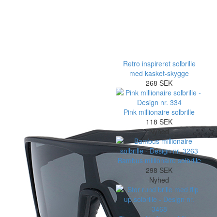
Retro inspireret solbrille
med kasket-skygge
268 SEK
Pink millionaire solbrille
118 SEK
Nyhed
Bambus millionaire solbrille
298 SEK
Nyhed