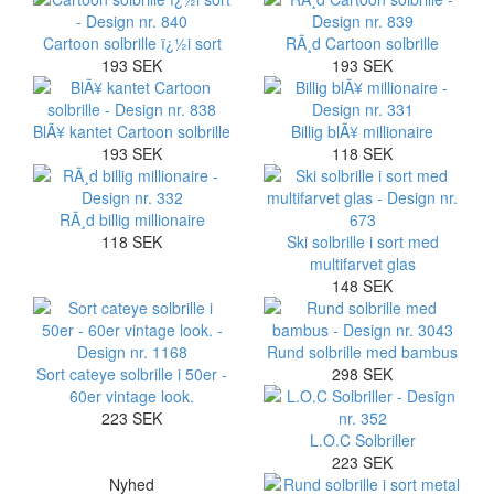
Cartoon solbrille ï¿½i sort
RÃ¸d Cartoon solbrille
193 SEK
193 SEK
BlÃ¥ kantet Cartoon solbrille
Billig blÃ¥ millionaire
193 SEK
118 SEK
RÃ¸d billig millionaire
118 SEK
Ski solbrille i sort med
multifarvet glas
148 SEK
Rund solbrille med bambus
Sort cateye solbrille i 50er -
298 SEK
60er vintage look.
223 SEK
L.O.C Solbriller
223 SEK
Nyhed