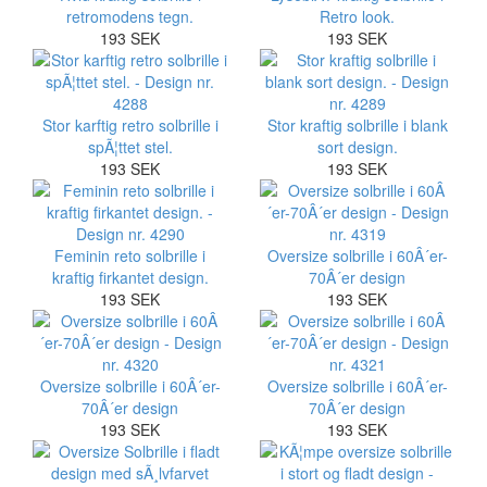
retromodens tegn.
Retro look.
193 SEK
193 SEK
Stor karftig retro solbrille i
Stor kraftig solbrille i blank
spÃ¦ttet stel.
sort design.
193 SEK
193 SEK
Feminin reto solbrille i
Oversize solbrille i 60Â´er-
kraftig firkantet design.
70Â´er design
193 SEK
193 SEK
Oversize solbrille i 60Â´er-
Oversize solbrille i 60Â´er-
70Â´er design
70Â´er design
193 SEK
193 SEK