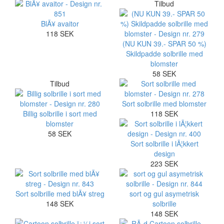
Tilbud
BlÃ¥ avaitor
118 SEK
(NU KUN 39.- SPAR 50 %)
Skildpadde solbrille med
blomster
58 SEK
Tilbud
Sort solbrille med blomster
Billig solbrille i sort med
118 SEK
blomster
58 SEK
Sort solbrille i lÃ¦kkert
design
223 SEK
Sort solbrille med blÃ¥ streg
sort og gul asymetrisk
148 SEK
solbrille
148 SEK