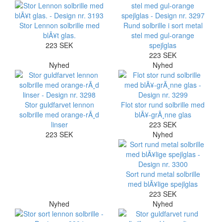
Stor Lennon solbrille med
Rund solbrille i sort metal
blÃ¥t glas.
stel med gul-orange
223 SEK
spejlglas
223 SEK
Nyhed
Nyhed
Stor guldfarvet lennon
Flot stor rund solbrille med
solbrille med orange-rÃ¸d
blÃ¥-grÃ¸nne glas
linser
223 SEK
223 SEK
Nyhed
Sort rund metal solbrille
med blÃ¥lige spejlglas
223 SEK
Nyhed
Nyhed