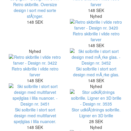
Retro skibrille. Oversize
farver
design i sort med sorte
148 SEK
stÃ¦nger.
Nyhed
148 SEK
Retro skibrille i vilde retro
farver
148 SEK
Nyhed
Retro skibrille i vilde retro
Ski solbrille i stort sort
farver
design med mÃ¸rke glas.
148 SEK
148 SEK
Nyhed
Ski solbrille i stort sort
Stor udklÃ¦dnings solbrille.
design med multifarvet
Ligner en 3D brille
spejlglas i lilla nuancer.
28 SEK
148 SEK
Nyhed