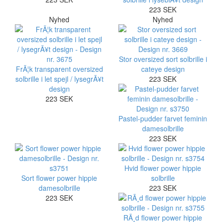
223 SEK
Nyhed
Nyhed
Stor oversized sort solbrille i
FrÃ¦k transparent oversized
cateye design
solbrille i let spejl / lysegrÃ¥t
223 SEK
design
223 SEK
Pastel-pudder farvet feminin
damesolbrille
223 SEK
Hvid flower power hippie
Sort flower power hippie
solbrille
damesolbrille
223 SEK
223 SEK
RÃ¸d flower power hippie