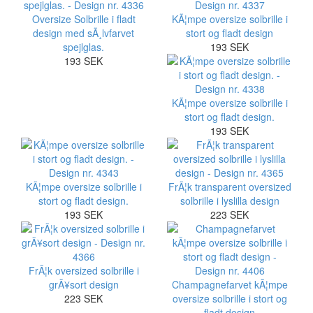
Oversize Solbrille i fladt
KÃ¦mpe oversize solbrille i
design med sÃ¸lvfarvet
stort og fladt design
spejlglas.
193 SEK
193 SEK
KÃ¦mpe oversize solbrille i
stort og fladt design.
193 SEK
KÃ¦mpe oversize solbrille i
FrÃ¦k transparent oversized
stort og fladt design.
solbrille i lyslilla design
193 SEK
223 SEK
FrÃ¦k oversized solbrille i
grÃ¥sort design
Champagnefarvet kÃ¦mpe
223 SEK
oversize solbrille i stort og
fladt design