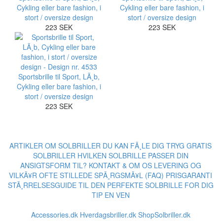
Cykling eller bare fashion, i
Cykling eller bare fashion, i
stort / oversize design
stort / oversize design
223 SEK
223 SEK
Sportsbrille til Sport, LÃ¸b,
Cykling eller bare fashion, i
stort / oversize design
223 SEK
ARTIKLER OM SOLBRILLER
DU KAN FÃ¸LE DIG TRYG
GRATIS
SOLBRILLER
HVILKEN SOLBRILLE PASSER DIN
ANSIGTSFORM TIL?
KONTAKT & OM OS
LEVERING OG
VILKÃ¥R
OFTE STILLEDE SPÃ¸RGSMÃ¥L (FAQ)
PRISGARANTI
STÃ¸RRELSESGUIDE TIL DEN PERFEKTE SOLBRILLE FOR DIG
TIP EN VEN
Accessories.dk
Hverdagsbriller.dk
ShopSolbriller.dk