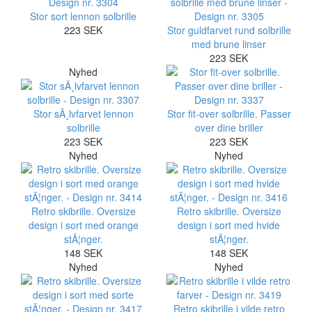
Stor sort lennon solbrille
223 SEK
Stor guldfarvet rund solbrille
med brune linser
223 SEK
Nyhed
Stor sÃ¸lvfarvet lennon
Stor fit-over solbrille. Passer
solbrille
over dine briller
223 SEK
223 SEK
Nyhed
Nyhed
Retro skibrille. Oversize
Retro skibrille. Oversize
design i sort med orange
design i sort med hvide
stÃ¦nger.
stÃ¦nger.
148 SEK
148 SEK
Nyhed
Nyhed
Retro skibrille i vilde retro