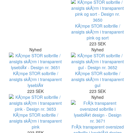
KÃ¦mpe STOR solbrille /
ansigts skÃ¦rm i transparent
pink og sort
223 SEK
Nyhed
Nyhed
KÃ¦mpe STOR solbrille /
KÃ¦mpe STOR solbrille /
ansigts skÃ¦rm i transparent
ansigts skÃ¦rm i transparent
lyseblÃ¥
gul
223 SEK
223 SEK
Nyhed
KÃ¦mpe STOR solbrille /
ansigts skÃ¦rm i transparent
pink
FrÃ¦k transparent oversized
223 SEK
solbrille i lyseblÃ¥t design