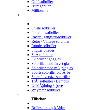
Golf solbriller
Hurtigbriller
Millionaire
Ovale solbriller
Polaroid solbriller
Racer / gangster-solbriller
Retro / Vintage solbriller
Runde solbriller
Shutter Shades
SkÃ¦rmbriller
Skibriller / goggles
Solbriller med farvet glas
Solbriller med mÃ¸rkt glas
Sports solbriller og lÃ¸be
Store / oversize solbriller
TrÃ¦ solbriller / Bambus
UdklÃ¦dning / sjove
Wayfarer solbriller
Tilbehør
Brillesnore og kÃ¦der