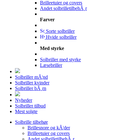
Brilleetuier og covers
Andet solbrilletilbehÃ¸r
Farver
Sorte solbriller
Hvide solbriller
Med styrke
Solbriller med styrke
Læsebriller
Solbriller mÃ¦nd
Solbriller kvinder
Solbriller bÃ¸rn
Nyheder
Solbriller tilbud
Mest solgte
Solbrille tilbehør
Brillesnore og kÃ¦der
Brilleetuier og covers
Andet solbrilletilbehÃ¸r