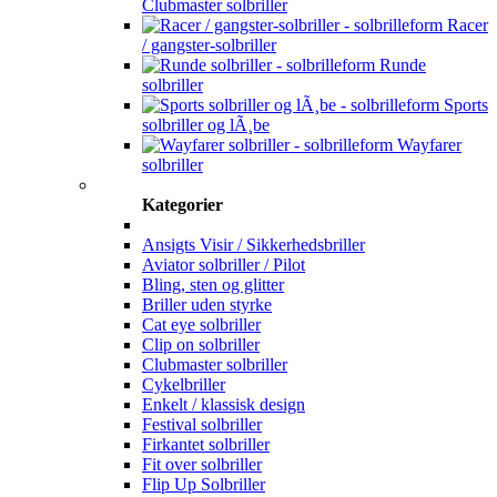
Clubmaster solbriller
Racer
/ gangster-solbriller
Runde
solbriller
Sports
solbriller og lÃ¸be
Wayfarer
solbriller
Kategorier
Ansigts Visir / Sikkerhedsbriller
Aviator solbriller / Pilot
Bling, sten og glitter
Briller uden styrke
Cat eye solbriller
Clip on solbriller
Clubmaster solbriller
Cykelbriller
Enkelt / klassisk design
Festival solbriller
Firkantet solbriller
Fit over solbriller
Flip Up Solbriller