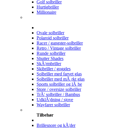
Golf solbriller
Hurtigbriller
Millionaire
Ovale solbriller
Polaroid solbriller
Racer / gangster-solbriller
Retro / Vintage solbriller
Runde solbriller
Shutter Shades
SkÃ¦rmbriller
Skibriller / goggles
Solbriller med farvet glas
Solbriller med mÃ¸rkt glas
Sports solbriller og lÃ¸be
Store / oversize solbriller
TrÃ¦ solbriller / Bambus
UdklÃ¦dning / sjove
Wayfarer solbriller
Tilbehør
Brillesnore og kÃ¦der