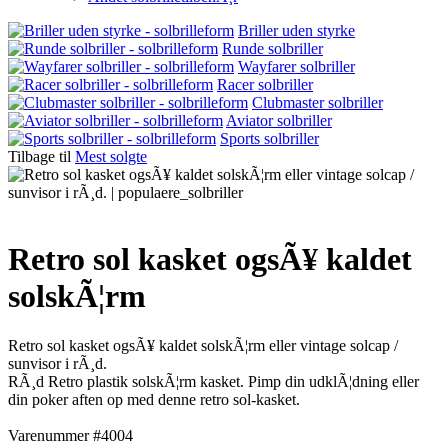
Briller uden styrke
Runde solbriller
Wayfarer solbriller
Racer solbriller
Clubmaster solbriller
Aviator solbriller
Sports solbriller
Tilbage til
Mest solgte
Retro sol kasket ogsÃ¥ kaldet
solskÃ¦rm
Retro sol kasket ogsÃ¥ kaldet solskÃ¦rm eller vintage solcap /
sunvisor i rÃ¸d.
RÃ¸d Retro plastik solskÃ¦rm kasket. Pimp din udklÃ¦dning eller
din poker aften op med denne retro sol-kasket.
Varenummer #4004