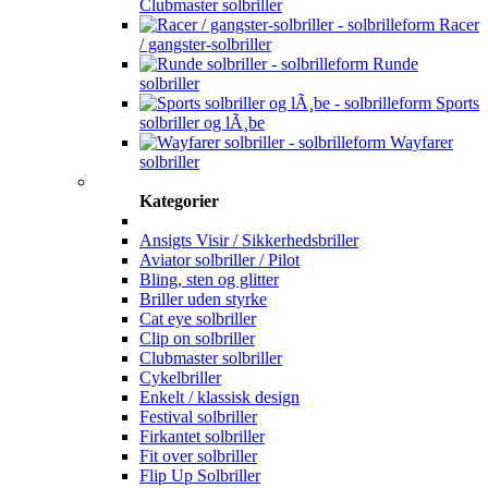
Clubmaster solbriller
Racer
/ gangster-solbriller
Runde
solbriller
Sports
solbriller og lÃ¸be
Wayfarer
solbriller
Kategorier
Ansigts Visir / Sikkerhedsbriller
Aviator solbriller / Pilot
Bling, sten og glitter
Briller uden styrke
Cat eye solbriller
Clip on solbriller
Clubmaster solbriller
Cykelbriller
Enkelt / klassisk design
Festival solbriller
Firkantet solbriller
Fit over solbriller
Flip Up Solbriller