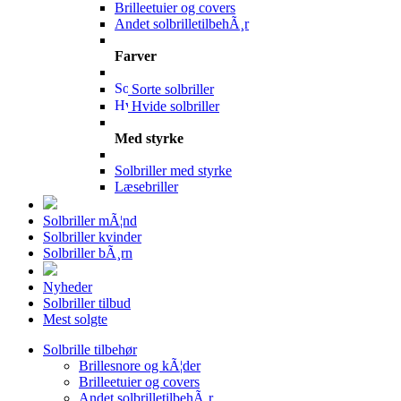
Brilleetuier og covers
Andet solbrilletilbehÃ¸r
Farver
Sorte solbriller
Hvide solbriller
Med styrke
Solbriller med styrke
Læsebriller
Solbriller mÃ¦nd
Solbriller kvinder
Solbriller bÃ¸rn
Nyheder
Solbriller tilbud
Mest solgte
Solbrille tilbehør
Brillesnore og kÃ¦der
Brilleetuier og covers
Andet solbrilletilbehÃ¸r