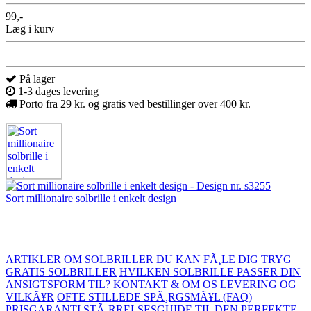
99,-
Læg i kurv
På lager
1-3 dages levering
Porto fra 29 kr. og gratis ved bestillinger over 400 kr.
Sort millionaire solbrille i enkelt design
ARTIKLER OM SOLBRILLER
DU KAN FÃ¸LE DIG TRYG
GRATIS SOLBRILLER
HVILKEN SOLBRILLE PASSER DIN
ANSIGTSFORM TIL?
KONTAKT & OM OS
LEVERING OG
VILKÃ¥R
OFTE STILLEDE SPÃ¸RGSMÃ¥L (FAQ)
PRISGARANTI
STÃ¸RRELSESGUIDE TIL DEN PERFEKTE