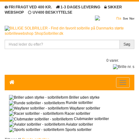
FRI FRAGT VED 400 KR.
1-3 DAGES LEVERING
SIKKER
WEBSHOP
UV400 BESKYTTELSE
Søg
0 varer.
Toggle
navigatio
Briller uden styrke
Runde solbriller
Wayfarer solbriller
Racer solbriller
Clubmaster solbriller
Aviator solbriller
Sports solbriller