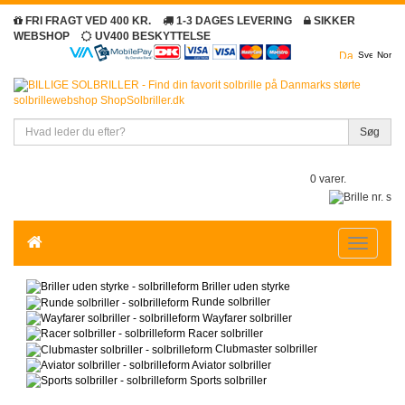
FRI FRAGT VED 400 KR.
1-3 DAGES LEVERING
SIKKER
WEBSHOP
UV400 BESKYTTELSE
Søg
0 varer.
Toggle
navigatio
Briller uden styrke
Runde solbriller
Wayfarer solbriller
Racer solbriller
Clubmaster solbriller
Aviator solbriller
Sports solbriller