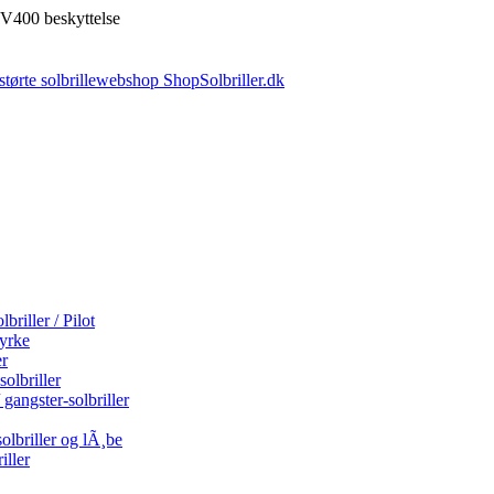
V400 beskyttelse
briller / Pilot
tyrke
er
olbriller
 gangster-solbriller
olbriller og lÃ¸be
iller