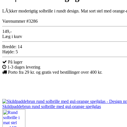
LÃ¦kker moderigtig solbrille i rundt design. Mat sort stel med orange-
Varenummer #3286
149,-
Læg i kurv
Bredde: 14
Højde: 5
På lager
1-3 dages levering
Porto fra 29 kr. og gratis ved bestillinger over 400 kr.
Skildpaddebrun rund solbrille med gul-orange spejlglas