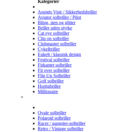
Kategorier
Ansigts Visir / Sikkerhedsbriller
Aviator solbriller / Pilot
Bling, sten og glitter
Briller uden styrke
Cat eye solbriller
Clip on solbriller
Clubmaster solbriller
Cykelbriller
Enkelt / klassisk design
Festival solbriller
Firkantet solbriller
Fit over solbriller
Flip Up Solbriller
Golf solbriller
Hurtigbriller
Millionaire
Ovale solbriller
Polaroid solbriller
Racer / gangster-solbriller
Retro / Vintage solbriller