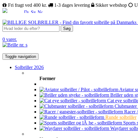
Fri fragt ved 400 kr.
1-3 dages levering
Sikker webshop
U
Søg
0 varer.
Toggle navigation
Solbriller 2026
Former
Aviator sol
Briller uden s
Cat eye solbrill
Clubmaster s
Racer /
Runde solbriller
Sports s
Wayfarer solbr