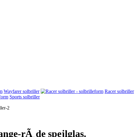
Wayfarer solbriller
Racer solbriller
Sports solbriller
ange-rÃ¸de spejlglas.