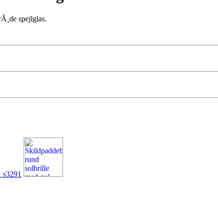
rÃ¸de spejlglas.