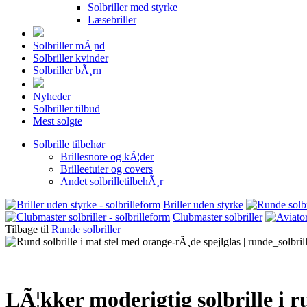
Solbriller med styrke
Læsebriller
Solbriller mÃ¦nd
Solbriller kvinder
Solbriller bÃ¸rn
Nyheder
Solbriller tilbud
Mest solgte
Solbrille tilbehør
Brillesnore og kÃ¦der
Brilleetuier og covers
Andet solbrilletilbehÃ¸r
Briller uden styrke
Clubmaster solbriller
Tilbage til
Runde solbriller
LÃ¦kker moderigtig solbrille i r