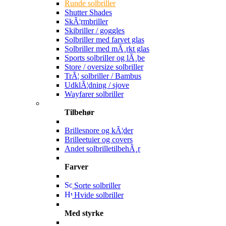
Runde solbriller
Shutter Shades
SkÃ¦rmbriller
Skibriller / goggles
Solbriller med farvet glas
Solbriller med mÃ¸rkt glas
Sports solbriller og lÃ¸be
Store / oversize solbriller
TrÃ¦ solbriller / Bambus
UdklÃ¦dning / sjove
Wayfarer solbriller
Tilbehør
Brillesnore og kÃ¦der
Brilleetuier og covers
Andet solbrilletilbehÃ¸r
Farver
Sorte solbriller
Hvide solbriller
Med styrke