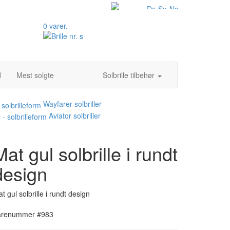
0 varer.
d
Mest solgte
Solbrille tilbehør
Wayfarer solbriller
Aviator solbriller
Mat gul solbrille i rundt
design
t gul solbrille i rundt design
arenummer #983