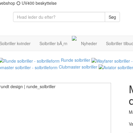
 webshop
UV400 beskyttelse
Søg
Solbriller kvinder
Solbriller bÃ¸rn
Nyheder
Solbriller tilbu
Runde solbriller
Clubmaster solbriller
Ma
V