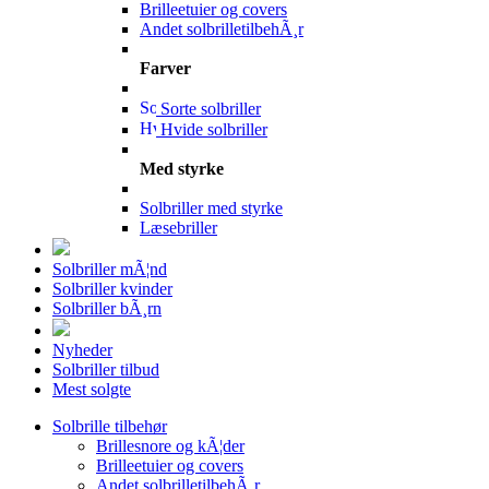
Brilleetuier og covers
Andet solbrilletilbehÃ¸r
Farver
Sorte solbriller
Hvide solbriller
Med styrke
Solbriller med styrke
Læsebriller
Solbriller mÃ¦nd
Solbriller kvinder
Solbriller bÃ¸rn
Nyheder
Solbriller tilbud
Mest solgte
Solbrille tilbehør
Brillesnore og kÃ¦der
Brilleetuier og covers
Andet solbrilletilbehÃ¸r