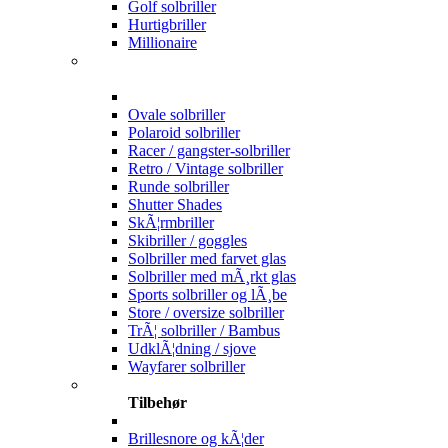
Golf solbriller
Hurtigbriller
Millionaire
Ovale solbriller
Polaroid solbriller
Racer / gangster-solbriller
Retro / Vintage solbriller
Runde solbriller
Shutter Shades
SkÃ¦rmbriller
Skibriller / goggles
Solbriller med farvet glas
Solbriller med mÃ¸rkt glas
Sports solbriller og lÃ¸be
Store / oversize solbriller
TrÃ¦ solbriller / Bambus
UdklÃ¦dning / sjove
Wayfarer solbriller
Tilbehør
Brillesnore og kÃ¦der