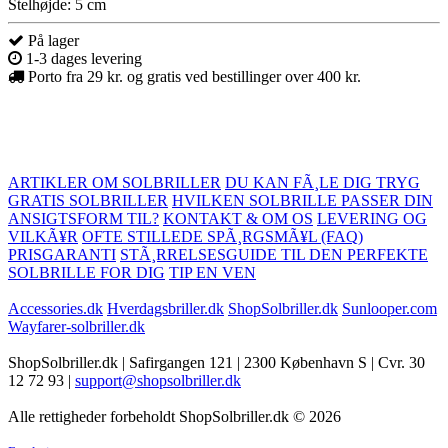
Stelhøjde: 5 cm
På lager
1-3 dages levering
Porto fra 29 kr. og gratis ved bestillinger over 400 kr.
ARTIKLER OM SOLBRILLER
DU KAN FÃ¸LE DIG TRYG
GRATIS SOLBRILLER
HVILKEN SOLBRILLE PASSER DIN
ANSIGTSFORM TIL?
KONTAKT & OM OS
LEVERING OG
VILKÃ¥R
OFTE STILLEDE SPÃ¸RGSMÃ¥L (FAQ)
PRISGARANTI
STÃ¸RRELSESGUIDE TIL DEN PERFEKTE
SOLBRILLE FOR DIG
TIP EN VEN
Accessories.dk
Hverdagsbriller.dk
ShopSolbriller.dk
Sunlooper.com
Wayfarer-solbriller.dk
ShopSolbriller.dk | Safirgangen 121 | 2300 København S | Cvr. 30
12 72 93 |
support@shopsolbriller.dk
Alle rettigheder forbeholdt ShopSolbriller.dk © 2026