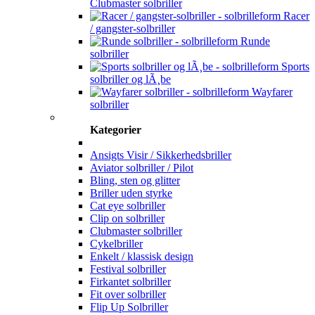
Clubmaster solbriller
Racer
/ gangster-solbriller
Runde
solbriller
Sports
solbriller og lÃ¸be
Wayfarer
solbriller
Kategorier
Ansigts Visir / Sikkerhedsbriller
Aviator solbriller / Pilot
Bling, sten og glitter
Briller uden styrke
Cat eye solbriller
Clip on solbriller
Clubmaster solbriller
Cykelbriller
Enkelt / klassisk design
Festival solbriller
Firkantet solbriller
Fit over solbriller
Flip Up Solbriller