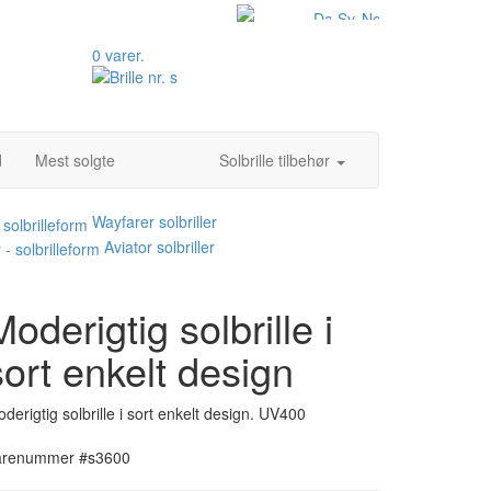
0 varer.
d
Mest solgte
Solbrille tilbehør
Wayfarer solbriller
Aviator solbriller
Moderigtig solbrille i
sort enkelt design
derigtig solbrille i sort enkelt design. UV400
arenummer #s3600