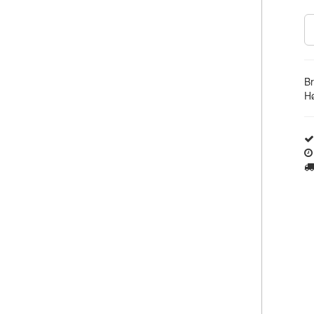
Br
Hø