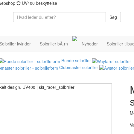
 webshop
UV400 beskyttelse
Søg
Solbriller kvinder
Solbriller bÃ¸rn
Nyheder
Solbriller tilbu
Runde solbriller
Clubmaster solbriller
Mo
V