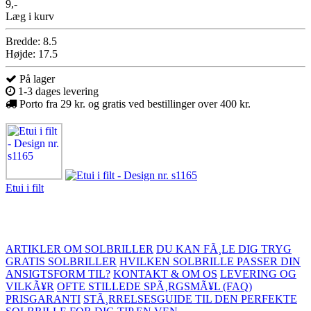
9,-
Læg i kurv
Bredde: 8.5
Højde: 17.5
På lager
1-3 dages levering
Porto fra 29 kr. og gratis ved bestillinger over 400 kr.
Etui i filt
ARTIKLER OM SOLBRILLER
DU KAN FÃ¸LE DIG TRYG
GRATIS SOLBRILLER
HVILKEN SOLBRILLE PASSER DIN
ANSIGTSFORM TIL?
KONTAKT & OM OS
LEVERING OG
VILKÃ¥R
OFTE STILLEDE SPÃ¸RGSMÃ¥L (FAQ)
PRISGARANTI
STÃ¸RRELSESGUIDE TIL DEN PERFEKTE