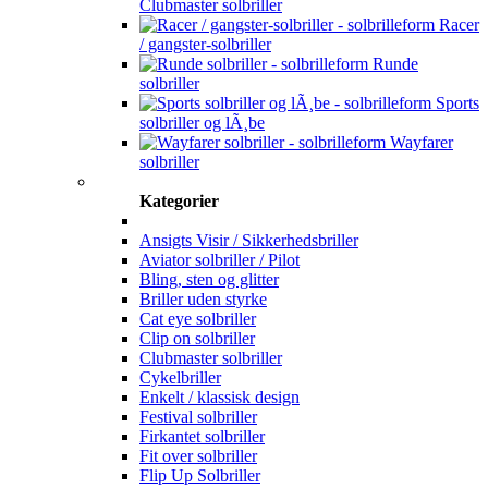
Clubmaster solbriller
Racer
/ gangster-solbriller
Runde
solbriller
Sports
solbriller og lÃ¸be
Wayfarer
solbriller
Kategorier
Ansigts Visir / Sikkerhedsbriller
Aviator solbriller / Pilot
Bling, sten og glitter
Briller uden styrke
Cat eye solbriller
Clip on solbriller
Clubmaster solbriller
Cykelbriller
Enkelt / klassisk design
Festival solbriller
Firkantet solbriller
Fit over solbriller
Flip Up Solbriller