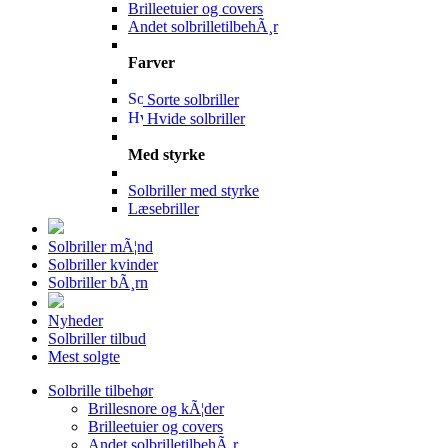
Brilleetuier og covers
Andet solbrilletilbehÃ¸r
Farver
Sorte solbriller
Hvide solbriller
Med styrke
Solbriller med styrke
Læsebriller
Solbriller mÃ¦nd
Solbriller kvinder
Solbriller bÃ¸rn
Nyheder
Solbriller tilbud
Mest solgte
Solbrille tilbehør
Brillesnore og kÃ¦der
Brilleetuier og covers
Andet solbrilletilbehÃ¸r