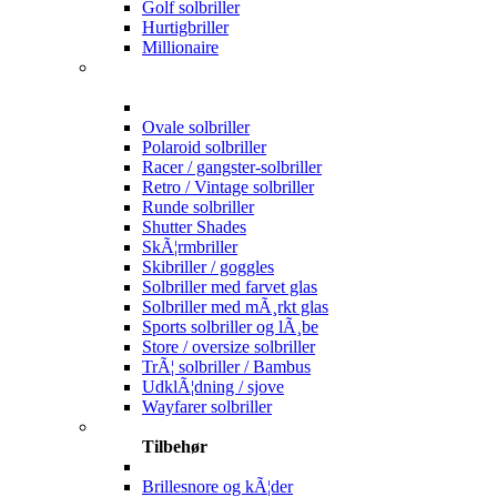
Golf solbriller
Hurtigbriller
Millionaire
Ovale solbriller
Polaroid solbriller
Racer / gangster-solbriller
Retro / Vintage solbriller
Runde solbriller
Shutter Shades
SkÃ¦rmbriller
Skibriller / goggles
Solbriller med farvet glas
Solbriller med mÃ¸rkt glas
Sports solbriller og lÃ¸be
Store / oversize solbriller
TrÃ¦ solbriller / Bambus
UdklÃ¦dning / sjove
Wayfarer solbriller
Tilbehør
Brillesnore og kÃ¦der