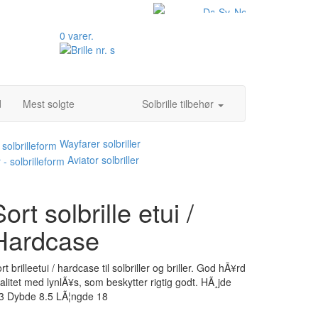
0 varer.
d
Mest solgte
Solbrille tilbehør
Wayfarer solbriller
Aviator solbriller
ort solbrille etui /
Hardcase
rt brilleetui / hardcase til solbriller og briller. God hÃ¥rd
alitet med lynlÃ¥s, som beskytter rigtig godt. HÃ¸jde
3 Dybde 8.5 LÃ¦ngde 18