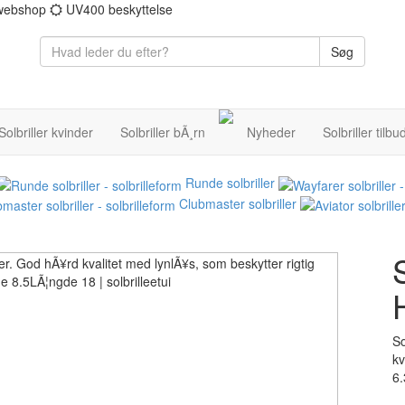
 webshop
UV400 beskyttelse
Søg
Solbriller kvinder
Solbriller bÃ¸rn
Nyheder
Solbriller tilbu
Runde solbriller
Clubmaster solbriller
S
So
kv
6.