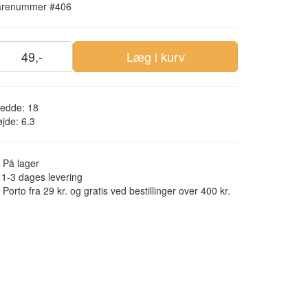
arenummer #406
49,-
Læg i kurv
edde: 18
jde: 6.3
På lager
1-3 dages levering
Porto fra 29 kr. og gratis ved bestillinger over 400 kr.