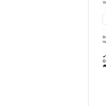
V
Br
Hø