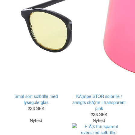
Smal sort solbrille med
KÃ¦mpe STOR solbrille /
lysegule glas
ansigts skÃ¦rm i transparent
223 SEK
pink
223 SEK
Nyhed
Nyhed