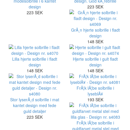
modesolbrille i 6 kantet
design. God kÃ¸rebrille
design
223 SEK
223 SEK
GrÃ¸n hjerte solbrille i fladt
design
148 SEK
Lilla hjerte solbrille i fladt
Hjerte solbrille i gult fladt
design
design
148 SEK
148 SEK
FrÃ¦k lÃ¦be solbrille i
lyseblÃ¥
Stor lyserÃ¸d solbrille i mat
193 SEK
kantet design med fede
guld detaljer
223 SEK
FrÃ¦k lÃ¦be solbrille i
guldfarvet metal stel med