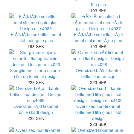
lilla glas
193 SEK
FrÃ¦k lÃ¦be solbrille i metal
FrÃ¦k lÃ¦be solbrille i rÃ¸dt
stel med gule glas
metal stel med rÃ¸de glas.
193 SEK
193 SEK
Stor glimmer hjerte solbrille
Oversized blÃ¥ firkantet
i flot og feminint design
brille i fladt design
223 SEK
223 SEK
Oversized rÃ¸d firkantet
Oversized sort firkantet
brille i fladt design
brille med lilla glas i fladt
223 SEK
design
223 SEK