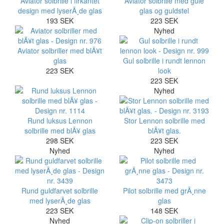
Aviator solbrille i firkantet
Aviator solbrille med gule
design med lyserÃ¸de glas
glas og guldstel
193 SEK
223 SEK
Nyhed
Aviator solbriller med blÃ¥t
glas
Gul solbrille i rundt lennon
223 SEK
look
223 SEK
Nyhed
Rund luksus Lennon
Stor Lennon solbrille med
solbrille med blÃ¥ glas
blÃ¥t glas.
298 SEK
223 SEK
Nyhed
Nyhed
Rund guldfarvet solbrille
Pilot solbrille med grÃ¸nne
med lyserÃ¸de glas
glas
223 SEK
148 SEK
Nyhed