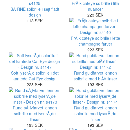
FrÃ¦k cateye solbrille i lilla
BÃ˜RNE solbrille i sejt fladt
nuancer
design
223 SEK
118 SEK
FrÃ¦k cateye solbrille i lette
champagne farver
223 SEK
Soft lyserÃ¸d solbrille i det
Rund guldfarvet lennon
kantede Cat Eye design
solbrille med blÃ¥ linser
223 SEK
193 SEK
Rund sÃ¸lvfarvet lennon
Rund guldfarvet lennon
solbrille med lyserÃ¸de
solbrille med lyserÃ¸de
linser
linser
193 SEK
193 SEK