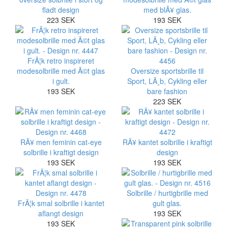
fladt design
med blÃ¥ glas.
223 SEK
193 SEK
FrÃ¦k retro inspireret
modesolbrille med Ã©t glas
Oversize sportsbrille til
i gult.
Sport, LÃ¸b, Cykling eller
193 SEK
bare fashion
223 SEK
RÃ¥ men feminin cat-eye
RÃ¥ kantet solbrille i kraftigt
solbrille i kraftigt design
design
193 SEK
193 SEK
Solbrille / hurtigbrille med
FrÃ¦k smal solbrille i kantet
gult glas.
aflangt design
193 SEK
193 SEK