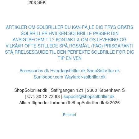
208 SEK
ARTIKLER OM SOLBRILLER
DU KAN FÃ¸LE DIG TRYG
GRATIS
SOLBRILLER
HVILKEN SOLBRILLE PASSER DIN
ANSIGTSFORM TIL?
KONTAKT & OM OS
LEVERING OG
VILKÃ¥R
OFTE STILLEDE SPÃ¸RGSMÃ¥L (FAQ)
PRISGARANTI
STÃ¸RRELSESGUIDE TIL DEN PERFEKTE SOLBRILLE FOR DIG
TIP EN VEN
Accessories.dk
Hverdagsbriller.dk
ShopSolbriller.dk
Sunlooper.com
Wayfarer-solbriller.dk
ShopSolbriller.dk | Safirgangen 121 | 2300 København S
| Cvr. 30 12 72 93 |
support@shopsolbriller.dk
Alle rettigheder forbeholdt ShopSolbriller.dk © 2026
Emelari