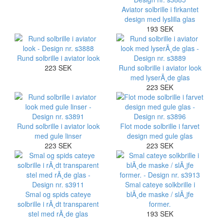
Aviator solbrille i firkantet
design med lyslilla glas
193 SEK
Rund solbrille i aviator look
223 SEK
Rund solbrille i aviator look
med lyserÃ¸de glas
223 SEK
Rund solbrille i aviator look
Flot mode solbrille i farvet
med gule linser
design med gule glas
223 SEK
223 SEK
Smal cateye solkbrille i
Smal og spids cateye
blÃ¸de maske / slÃ¸jfe
solbrille i rÃ¸dt transparent
former.
stel med rÃ¸de glas
193 SEK