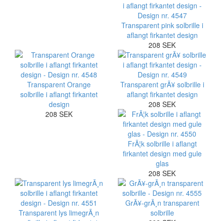
Transparent pink solbrille i
aflangt firkantet design
208 SEK
Transparent Orange
Transparent grÃ¥ solbrille i
solbrille i aflangt firkantet
aflangt firkantet design
design
208 SEK
208 SEK
FrÃ¦k solbrille i aflangt
firkantet design med gule
glas
208 SEK
GrÃ¥-grÃ¸n transparent
Transparent lys limegrÃ¸n
solbrille