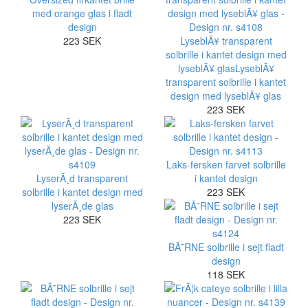
med orange glas i fladt
design
223 SEK
LyseblÃ¥ transparent
solbrille i kantet design med
lyseblÃ¥ glasLyseblÃ¥
transparent solbrille i kantet
design med lyseblÃ¥ glas
223 SEK
Laks-fersken farvet solbrille
LyserÃ¸d transparent
i kantet design
solbrille i kantet design med
223 SEK
lyserÃ¸de glas
223 SEK
BÃ˜RNE solbrille i sejt fladt
design
118 SEK