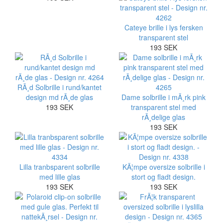
Cateye brille i lys fersken
transparent stel
193 SEK
RÃ¸d Solbrille i rund/kantet
design md rÃ¸de glas
Dame solbrille i mÃ¸rk pink
193 SEK
transparent stel med
rÃ¸delige glas
193 SEK
Lilla tranbsparent solbrille
KÃ¦mpe oversize solbrille i
med lille glas
stort og fladt design.
193 SEK
193 SEK