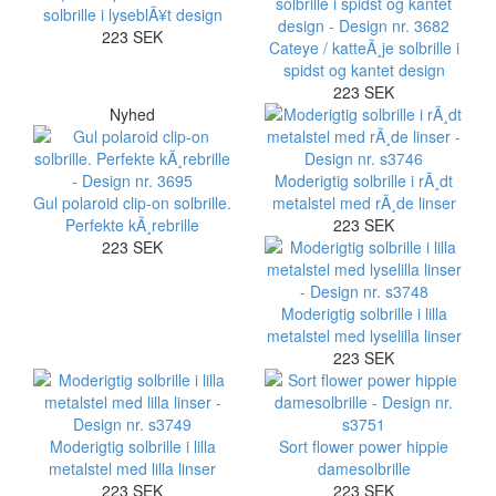
solbrille i lyseblÃ¥t design
223 SEK
Cateye / katteÃ¸je solbrille i
spidst og kantet design
223 SEK
Nyhed
Moderigtig solbrille i rÃ¸dt
Gul polaroid clip-on solbrille.
metalstel med rÃ¸de linser
Perfekte kÃ¸rebrille
223 SEK
223 SEK
Moderigtig solbrille i lilla
metalstel med lyselilla linser
223 SEK
Moderigtig solbrille i lilla
Sort flower power hippie
metalstel med lilla linser
damesolbrille
223 SEK
223 SEK