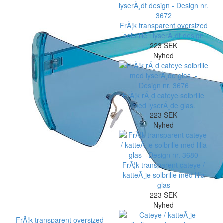
FrÃ¦k transparent oversized
solbrille i lyserÃ¸dt design
223 SEK
Nyhed
FrÃ¦k rÃ¸d cateye solbrille
med lyserÃ¸de glas.
223 SEK
Nyhed
FrÃ¦k transparent cateye /
katteÃ¸je solbrille med lilla
glas
223 SEK
Nyhed
FrÃ¦k transparent oversized