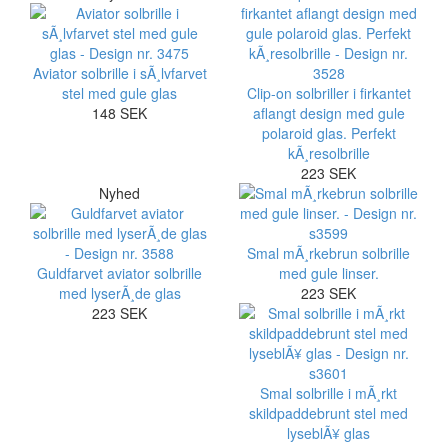
Aviator solbrille i sÃ¸lvfarvet
stel med gule glas
Clip-on solbriller i firkantet
148 SEK
aflangt design med gule
polaroid glas. Perfekt
kÃ¸resolbrille
223 SEK
Nyhed
Smal mÃ¸rkebrun solbrille
Guldfarvet aviator solbrille
med gule linser.
med lyserÃ¸de glas
223 SEK
223 SEK
Smal solbrille i mÃ¸rkt
skildpaddebrunt stel med
lyseblÃ¥ glas