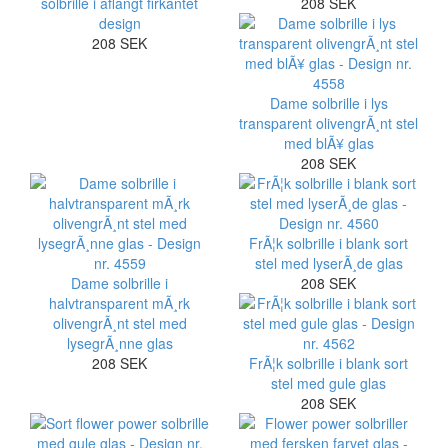
solbrille i aflangt firkantet
208 SEK
design
208 SEK
Dame solbrille i lys
transparent olivengrÃ¸nt stel
med blÃ¥ glas
208 SEK
FrÃ¦k solbrille i blank sort
stel med lyserÃ¸de glas
Dame solbrille i
208 SEK
halvtransparent mÃ¸rk
olivengrÃ¸nt stel med
lysegrÃ¸nne glas
208 SEK
FrÃ¦k solbrille i blank sort
stel med gule glas
208 SEK