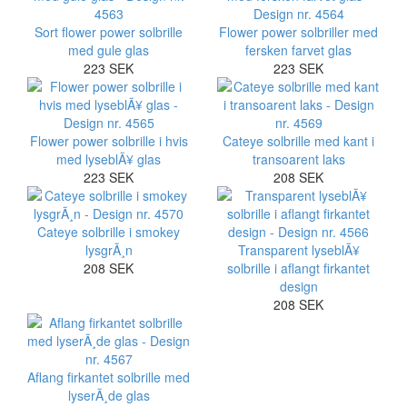
Sort flower power solbrille
Flower power solbriller med
med gule glas
fersken farvet glas
223 SEK
223 SEK
Flower power solbrille i hvis
Cateye solbrille med kant i
med lyseblÃ¥ glas
transoarent laks
223 SEK
208 SEK
Cateye solbrille i smokey
lysgrÃ¸n
Transparent lyseblÃ¥
208 SEK
solbrille i aflangt firkantet
design
208 SEK
Aflang firkantet solbrille med
lyserÃ¸de glas