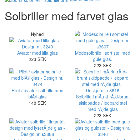
Solbriller med farvet glas
Nyhed
Aviator med lilla glas
Modesolbrille i sort stel med
223 SEK
gule glas.
223 SEK
Pilot / aviator solbrille med
blÃ¥ glas
Solbrille i mÃ¸rkt rÃ¸d-brunt
148 SEK
skildpadde / leopard stel
med rÃ¸de glas
223 SEK