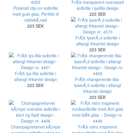
FrÃ¦k transparent oversized
Polaroid clip-on solbrille
solbrille i lyslilla design
med gule glas. Perfekt til
223 SEK
nattekÃ¸rsel
223 SEK
FrÃ¦k lyserÃ¸d solbrille i
aflangt firkantet design
223 SEK
FrÃ¦k lys-lilla solbrille i
aflangt firkantet design
FrÃ¦k changerende lilla-
223 SEK
lyserÃ¸d solbrille i aflangt
firkantet design
223 SEK
Champagnefarvet kÃ¦mpe
FrÃ¦k retro inspireret
oversize solbrille i stort og
modesolbrille med Ã©t glas