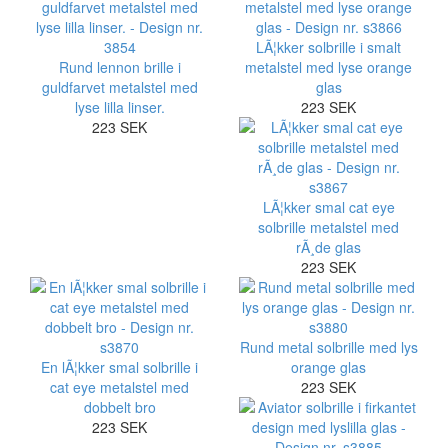
LÃ¦kker solbrille i smalt
Rund lennon brille i
metalstel med lyse orange
guldfarvet metalstel med
glas
lyse lilla linser.
223 SEK
223 SEK
LÃ¦kker smal cat eye
solbrille metalstel med
rÃ¸de glas
223 SEK
Rund metal solbrille med lys
En lÃ¦kker smal solbrille i
orange glas
cat eye metalstel med
223 SEK
dobbelt bro
223 SEK