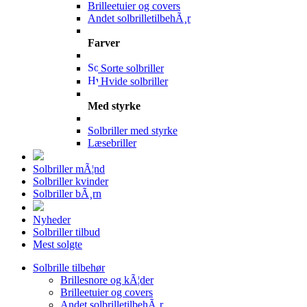
Brilleetuier og covers
Andet solbrilletilbehÃ¸r
Farver
Sorte solbriller
Hvide solbriller
Med styrke
Solbriller med styrke
Læsebriller
Solbriller mÃ¦nd
Solbriller kvinder
Solbriller bÃ¸rn
Nyheder
Solbriller tilbud
Mest solgte
Solbrille tilbehør
Brillesnore og kÃ¦der
Brilleetuier og covers
Andet solbrilletilbehÃ¸r