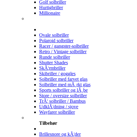
Golf solbriller
Hurtigbriller
Millionaire
Ovale solbriller
Polaroid solbriller
Racer / gangster-solbriller
Retro / Vintage solbriller
Runde solbriller
Shutter Shades
SkÃ¦rmbriller
Skibriller / goggles
Solbriller med farvet glas
Solbriller med mÃ¸rkt glas
Sports solbriller og lÃ¸be
Store / oversize solbriller
TrÃ¦ solbriller / Bambus
UdklÃ¦dning / sjove
Wayfarer solbriller
Tilbehør
Brillesnore og kÃ¦der