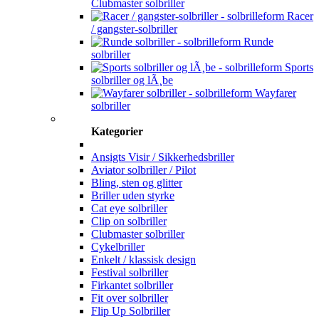
Clubmaster solbriller
Racer
/ gangster-solbriller
Runde
solbriller
Sports
solbriller og lÃ¸be
Wayfarer
solbriller
Kategorier
Ansigts Visir / Sikkerhedsbriller
Aviator solbriller / Pilot
Bling, sten og glitter
Briller uden styrke
Cat eye solbriller
Clip on solbriller
Clubmaster solbriller
Cykelbriller
Enkelt / klassisk design
Festival solbriller
Firkantet solbriller
Fit over solbriller
Flip Up Solbriller