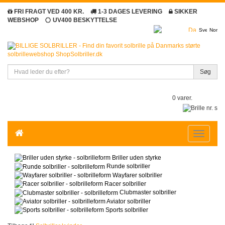
FRI FRAGT VED 400 KR.
1-3 DAGES LEVERING
SIKKER
WEBSHOP
UV400 BESKYTTELSE
Søg
0 varer.
Toggle
navigatio
Briller uden styrke
Runde solbriller
Wayfarer solbriller
Racer solbriller
Clubmaster solbriller
Aviator solbriller
Sports solbriller