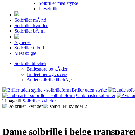
Solbriller med styrke
Læsebriller
Solbriller mÃ¦nd
Solbriller kvinder
Solbriller bÃ¸rn
Nyheder
Solbriller tilbud
Mest solgte
Solbrille tilbehør
Brillesnore og kÃ¦der
Brilleetuier og covers
Andet solbrilletilbehÃ¸r
Briller uden styrke
Clubmaster solbriller
Tilbage til
Solbriller kvinder
Dame solbrille i beige transpare