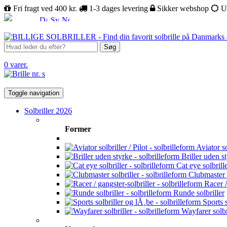
Fri fragt ved 400 kr.
1-3 dages levering
Sikker webshop
U
Søg
0 varer.
Toggle navigation
Solbriller 2026
Former
Aviator sol
Briller uden s
Cat eye solbrill
Clubmaster s
Racer /
Runde solbriller
Sports s
Wayfarer solbr